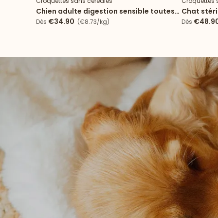
Croquettes sans céréales
Croquettes 
Chien adulte digestion sensible toutes
Chat stér
tailles
€34.90
€48.9
Dès
(€8.73/kg)
Dès