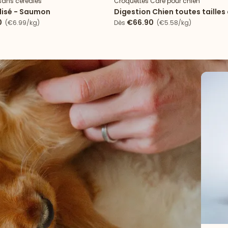
sans céréales
Croquettes Care pour chien
ilisé - Saumon
Digestion Chien toutes tailles
0
€66.90
(€6.99/kg)
Dès
(€5.58/kg)