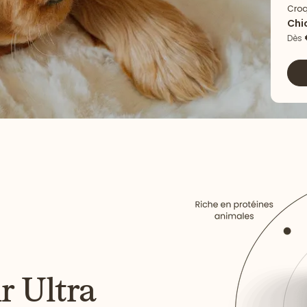
Croq
Chi
Agn
Dès
r Ultra