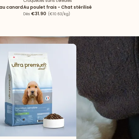
Croquettes sans céréales
Croqu
 au canard
Au poulet frais - Chat stérilisé
Peau
sau
€31.90
€
Dès
(€10.63/kg)
Dès