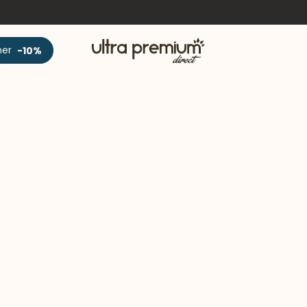
Accueil
ner
-10%