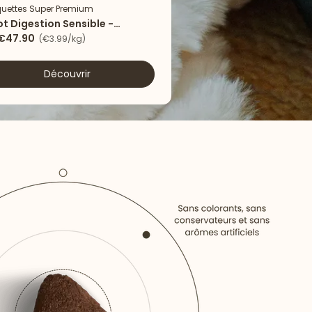
uettes Super Premium
Nouveau
ot Digestion Sensible -
eau & riz
€47.90
(€3.99/kg)
Découvrir