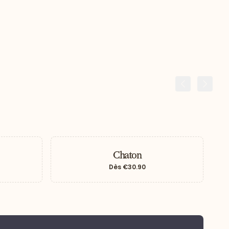
Précédent
Suiva
Chaton
Dès
€30.90