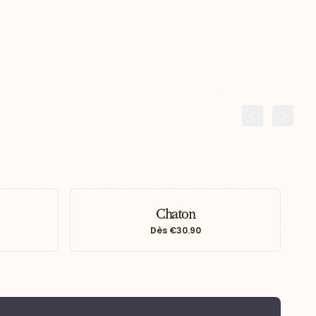
Précédent
Suiva
Chaton
Dès
€30.90