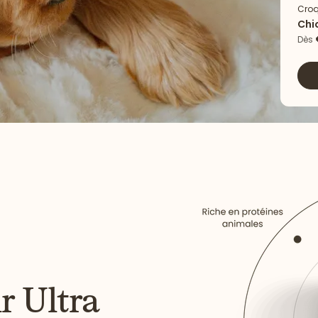
Croq
Chi
Agn
Dès
r Ultra