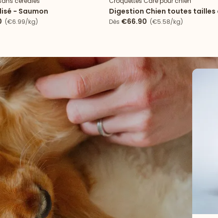
sans céréales
Croquettes Care pour chien
ilisé - Saumon
Digestion Chien toutes tailles
0
€66.90
(€6.99/kg)
Dès
(€5.58/kg)