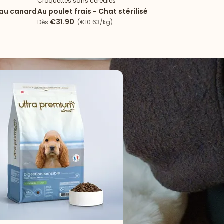
Croquettes sans céréales
Croqu
 au canard
Au poulet frais - Chat stérilisé
Peau
sau
€31.90
€
Dès
(€10.63/kg)
Dès