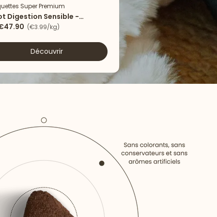
uettes Super Premium
Nouveau
ot Digestion Sensible -
eau & riz
€47.90
(€3.99/kg)
Découvrir