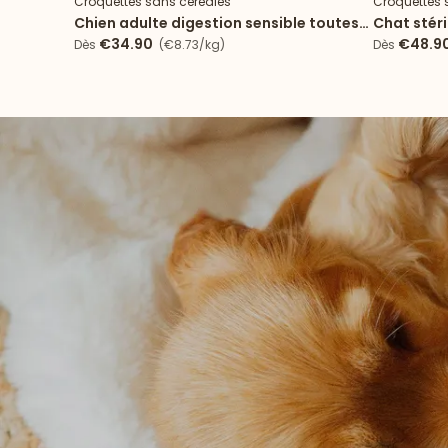
Croquettes sans céréales
Croquettes 
Chien adulte digestion sensible toutes
Chat stér
tailles
€34.90
€48.9
Dès
(€8.73/kg)
Dès