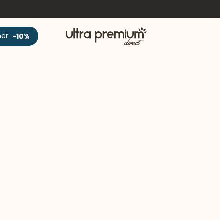
Accueil
ner
-10%