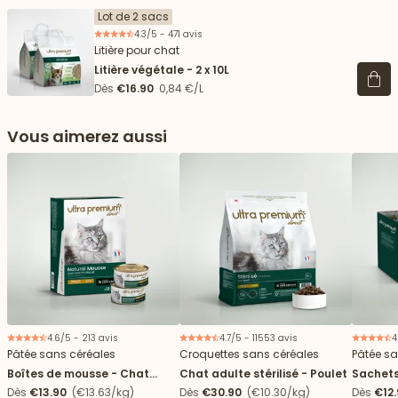
Lot de 2 sacs
4.3/5 - 471 avis
Litière pour chat
Litière végétale - 2 x 10L
Voir 
Dès
€16.90
0,84 €/L
Vous aimerez aussi
 vers le bas
4.6/5 - 213 avis
4.7/5 - 11553 avis
4
Pâtée sans céréales
Croquettes sans céréales
Pâtée sa
Boîtes de mousse - Chat
Chat adulte stérilisé - Poulet
Sachets
stérilisé
Dès
€13.90
(€13.63/kg)
Dès
€30.90
(€10.30/kg)
Dès
€12