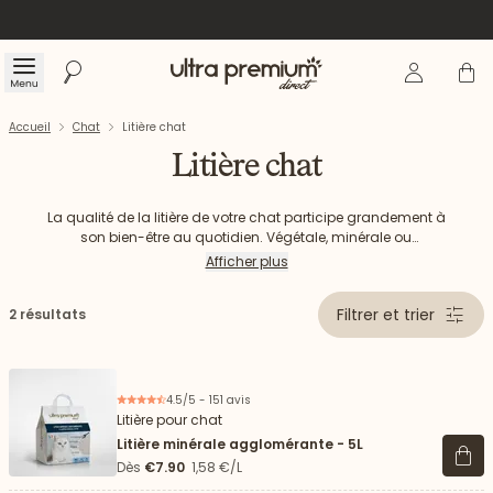
Se connecte
Panier
Menu
Rechercher
Accueil
Accueil
Chat
Litière chat
Litière chat
La qualité de la litière de votre chat participe grandement à
son bien-être au quotidien. Végétale, minérale ou
agglomérante, il existe de nombreux types de litière pour
Afficher plus
chat. Découvrez les litières Ultra Premium Direct : absorbantes
et douces pour les pattes, elles neutralisent les odeurs tout en
Filtrer et trier
2 résultats
offrant du confort à votre chat. Nos produits sont conçus
pour respecter le bien-être de tous les chats, du chaton
jusqu’au chat senior.
4.5/5 - 151 avis
Litière pour chat
Litière minérale agglomérante - 5L
Voir 
Dès
€7.90
1,58 €/L