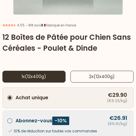
4.7/5 - 818 avis
Fabriqué en France
12 Boîtes de Pâtée pour Chien Sans
Céréales - Poulet & Dinde
1x(12x400g)
2x(12x400g)
€29.90
Achat unique
 vers le bas
(€6.23/kg)
€26.91
Abonnez-vous
-10%
(€5.61/kg)
10% de réduction sur toutes vos commandes