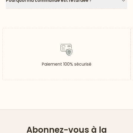
Pourquoi ma commande est retardée ?
Flèc
Paiement 100% sécurisé
Abonnez-vous à la