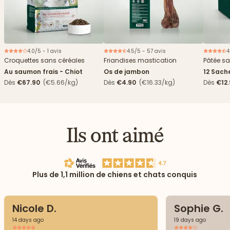
4.0/5 - 1 avis
4.5/5 - 57 avis
4
Nouveau
Croquettes sans céréales
Friandises mastication
Pâtée sa
Au saumon frais - Chiot
Os de jambon
12 Sach
haricots
Dès
€67.90
(€5.66/kg)
Dès
€4.90
(€16.33/kg)
Dès
€12
Ils ont aimé
Plus de 1,1 million de chiens et chats conquis
Nicole D.
Sophie G.
14 days ago
19 days ago