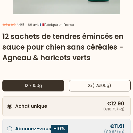
4.4/5 - 60 avis
Fabriqué en France
12 sachets de tendres émincés en
sauce pour chien sans céréales -
Agneau & haricots verts
12 x 100g
2x(12x100g)
 vers le bas
€12.90
Achat unique
(€10.75/kg)
€11.61
Abonnez-vous
-10%
(€9.68/kg)