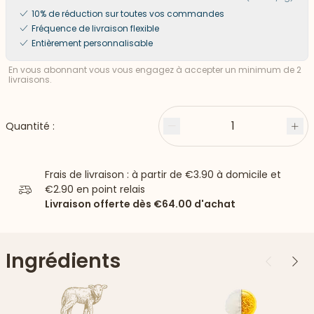
10% de réduction sur toutes vos commandes
Fréquence de livraison flexible
Entièrement personnalisable
En vous abonnant vous vous engagez à accepter un minimum de 2
livraisons.
1
Quantité :
Moins
Plu
Frais de livraison : à partir de
€3.90
à domicile et
€2.90
en point relais
Livraison offerte dès
€64.00
d'achat
Ingrédients
Précédent
Suiv