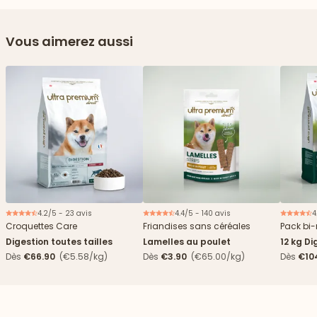
Vous aimerez aussi
4.2/5 - 23 avis
4.4/5 - 140 avis
4
Nouveau
Croquettes Care
Friandises sans céréales
Pack bi-
Digestion toutes tailles
Lamelles au poulet
12 kg Di
boîtes
Dès
€66.90
(€5.58/kg)
Dès
€3.90
(€65.00/kg)
Dès
€10
4,84€/k