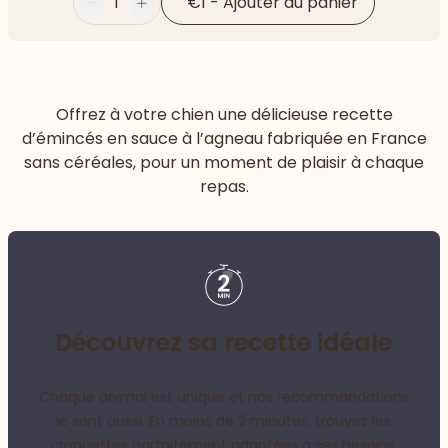
1
€1
-
Ajouter au panier
Moins
Plus
Offrez à votre chien une délicieuse recette
d’émincés en sauce à l’agneau fabriquée en France
sans céréales, pour un moment de plaisir à chaque
repas.
Découvrez sa recette idéale
Chaque animal est unique et nos recommandations
le sont aussi. En moins de 2 minutes, trouvez les
croquettes parfaitement adaptées à ses besoins.