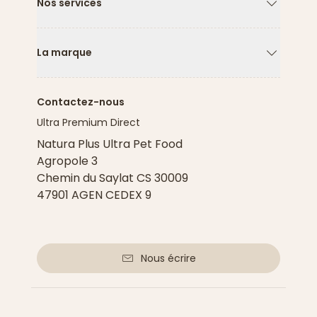
Nos services
Flèche ver
La marque
Flèche ver
Contactez-nous
Ultra Premium Direct
Natura Plus Ultra Pet Food
Agropole 3
Chemin du Saylat CS 30009
47901 AGEN CEDEX 9
Nous écrire