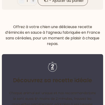
1
€1
-
Ajouter au panier
Moins
Plus
Offrez à votre chien une délicieuse recette
d’émincés en sauce à l’agneau fabriquée en France
sans céréales, pour un moment de plaisir à chaque
repas.
Découvrez sa recette idéale
Chaque animal est unique et nos recommandations
le sont aussi. En moins de 2 minutes, trouvez les
croquettes parfaitement adaptées à ses besoins.