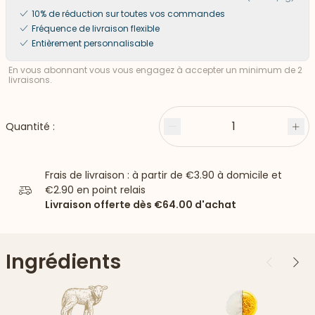
10% de réduction sur toutes vos commandes
Fréquence de livraison flexible
Entièrement personnalisable
En vous abonnant vous vous engagez à accepter un minimum de 2
livraisons.
1
Quantité :
Moins
Plu
Frais de livraison : à partir de
€3.90
à domicile et
€2.90
en point relais
Livraison offerte dès
€64.00
d'achat
Ingrédients
Précédent
Suiv