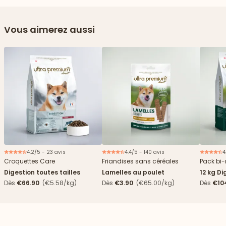
Vous aimerez aussi
4.2/5 - 23 avis
4.4/5 - 140 avis
4
Nouveau
Croquettes Care
Friandises sans céréales
Pack bi-
Digestion toutes tailles
Lamelles au poulet
12 kg Di
boîtes
Dès
€66.90
(€5.58/kg)
Dès
€3.90
(€65.00/kg)
Dès
€10
4,84€/k