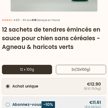
4.4/5 - 60 avis
Fabriqué en France
12 sachets de tendres émincés en
sauce pour chien sans céréales -
Agneau & haricots verts
12 x 100g
2x(12x100g)
 vers le bas
€12.90
Achat unique
(€10.75/kg)
€11.61
Abonnez-vous
-10%
(€9.68/kg)