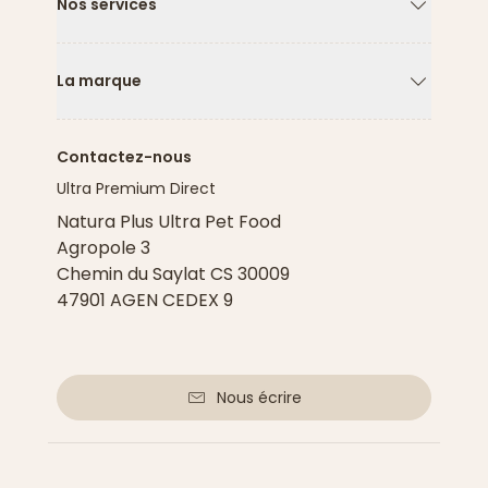
Nos services
Flèche ver
La marque
Flèche ver
Contactez-nous
Ultra Premium Direct
Natura Plus Ultra Pet Food
Agropole 3
Chemin du Saylat CS 30009
47901 AGEN CEDEX 9
Nous écrire