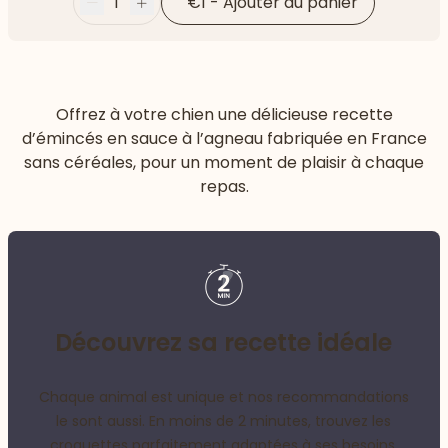
1
€1
-
Ajouter au panier
Moins
Plus
Offrez à votre chien une délicieuse recette
d’émincés en sauce à l’agneau fabriquée en France
sans céréales, pour un moment de plaisir à chaque
repas.
Découvrez sa recette idéale
Chaque animal est unique et nos recommandations
le sont aussi. En moins de 2 minutes, trouvez les
croquettes parfaitement adaptées à ses besoins.