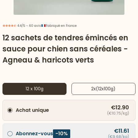
4.4/5 - 60 avis
Fabriqué en France
12 sachets de tendres émincés en
sauce pour chien sans céréales -
Agneau & haricots verts
12 x 100g
2x(12x100g)
 vers le bas
€12.90
Achat unique
(€10.75/kg)
€11.61
Abonnez-vous
-10%
(€9.68/kg)