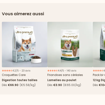
Vous aimerez aussi
4.2/5 - 23 avis
4.4/5 - 140 avis
4
Nouveau
Croquettes Care
Friandises sans céréales
Pack bi-
Digestion toutes tailles
Lamelles au poulet
12 kg Di
boîtes
Dès
€66.90
(€5.58/kg)
Dès
€3.90
(€65.00/kg)
Dès
€10
4,84€/k