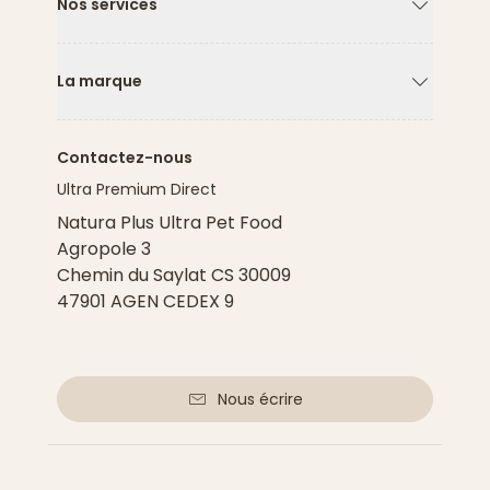
Nos services
Flèche ver
La marque
Flèche ver
Contactez-nous
Ultra Premium Direct
Natura Plus Ultra Pet Food
Agropole 3
Chemin du Saylat CS 30009
47901 AGEN CEDEX 9
Nous écrire