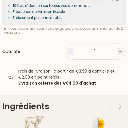
10% de réduction sur toutes vos commandes
Fréquence de livraison flexible
Entièrement personnalisable
En vous abonnant vous vous engagez à accepter un minimum de 2
livraisons.
1
Quantité :
Moins
Plu
Frais de livraison : à partir de
€3.90
à domicile et
€2.90
en point relais
Livraison offerte dès
€64.00
d'achat
Ingrédients
Précédent
Suiv