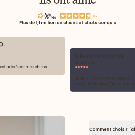
Plus de 1,1 million de chiens et chats conquis
D.
Client anonyme
26 days ago
 est adoré par mes chiens
Je les ai finalement achetés à l
de Sainte Eulalie et Tia les adore
Comment choisir l'a