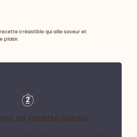
tte irrésistible qui allie saveur et
plaisir.
ez sa recette idéale
et nos recommandations le sont aussi. En moins de 2