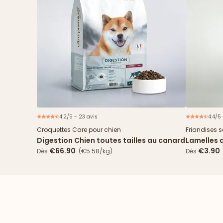
4.2/5 - 23 avis
4.4/5 
Nouveau
Croquettes Care pour chien
Friandises 
Digestion Chien toutes tailles au canard
Lamelles 
€66.90
€3.90
Dès
(€5.58/kg)
Dès