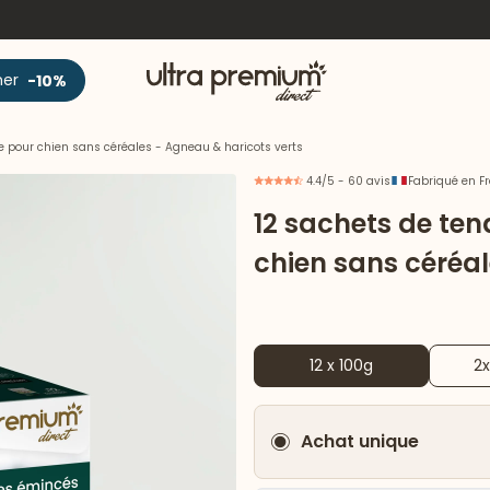
Accueil
ner
-10%
 pour chien sans céréales - Agneau & haricots verts
4.4/5 - 60 avis
Fabriqué en F
12 sachets de te
chien sans céréal
12 x 100g
2x
Achat unique