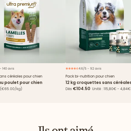
- 140 avis
4.6/5 - 92 avis
Offre 
sans céréales pour chien
Pack bi-nutrition pour chien
au poulet pour chien
12 kg croquettes sans céréale
Digestion Sensible + 24 boîte
€104.50
(€65.00/kg)
Dès
Unité : 115,80€ - 4,84
Ils ont aimé