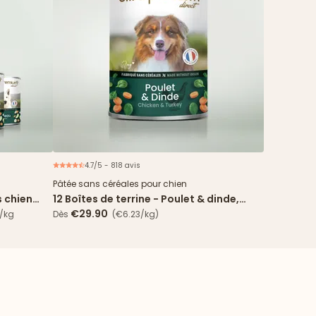
4.7/5 - 818 avis
spéciale
Pâtée sans céréales pour chien
s chien
12 Boîtes de terrine - Poulet & dinde,
s agneau
carotte, épinard
€29.90
€/kg
Dès
(€6.23/kg)