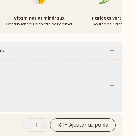
Vitamines et minéraux
Haricots verts
Contribuent au bien être de l’animal
Source de fibres
es
Plus
Plus
Plus
Plus
1
€1
-
Ajouter au panier
Moins
Plus