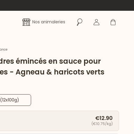
Rechercher
Se connecter
Panier
Nos animaleries
rance
ndres émincés en sauce pour
es - Agneau & haricots verts
(12x100g)
€12.90
(€10.75/kg)