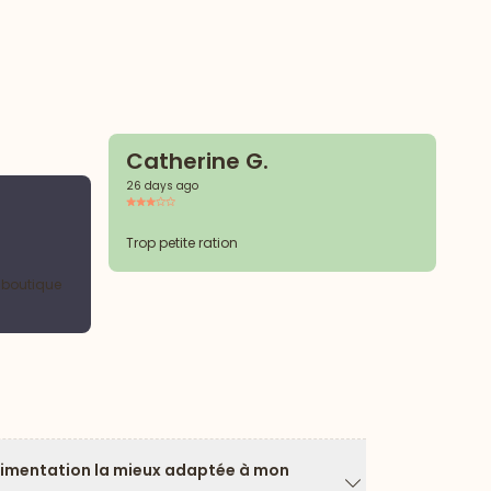
Catherine G.
26 days ago
E
2 
Trop petite ration
a boutique
Le
ch
limentation la mieux adaptée à mon