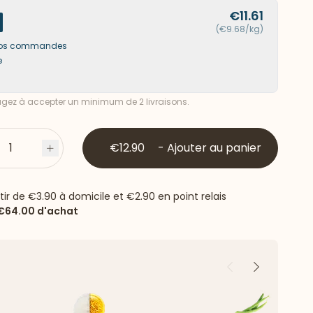
€11.61
(€9.68/kg)
s vos commandes
e
ez à accepter un minimum de 2 livraisons.
1
€12.90
-
Ajouter au panier
s
Plus
rtir de
€3.90
à domicile et
€2.90
en point relais
€64.00
d'achat
Précédent
Suivant