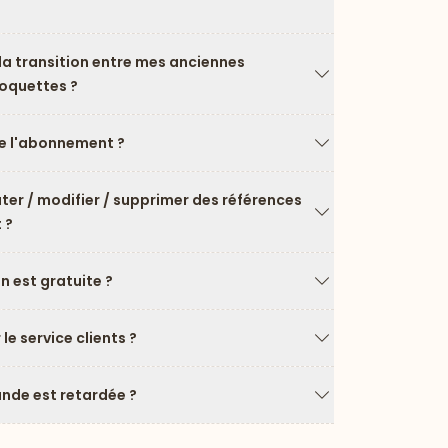
Flèche vers le ba
a transition entre mes anciennes
roquettes ?
Flèche vers le ba
 l'abonnement ?
Flèche vers le ba
uter / modifier / supprimer des références
 ?
Flèche vers le ba
on est gratuite ?
Flèche vers le ba
e service clients ?
Flèche vers le ba
de est retardée ?
Flèche vers le ba