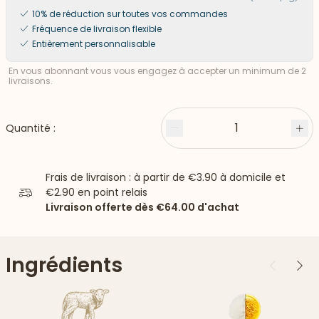
10% de réduction sur toutes vos commandes
Fréquence de livraison flexible
Entièrement personnalisable
En vous abonnant vous vous engagez à accepter un minimum de 2
livraisons.
1
Quantité :
Moins
Plu
Frais de livraison : à partir de
€3.90
à domicile et
€2.90
en point relais
Livraison offerte dès
€64.00
d'achat
Ingrédients
Précédent
Suiv