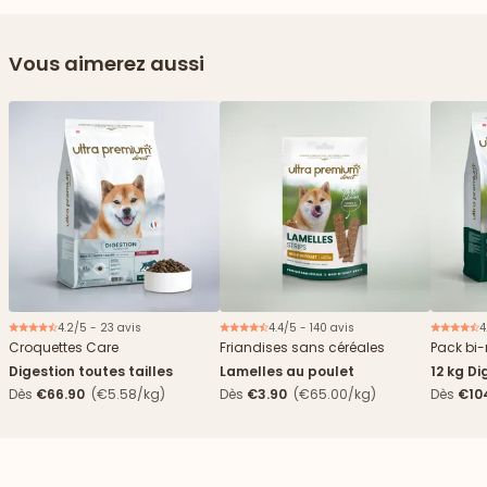
Vous aimerez aussi
4.2/5 - 23 avis
4.4/5 - 140 avis
4
Nouveau
Croquettes Care
Friandises sans céréales
Pack bi-
Digestion toutes tailles
Lamelles au poulet
12 kg Di
boîtes
Dès
€66.90
(€5.58/kg)
Dès
€3.90
(€65.00/kg)
Dès
€10
4,84€/k