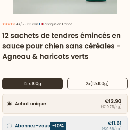
4.4/5 - 60 avis
Fabriqué en France
12 sachets de tendres émincés en
sauce pour chien sans céréales -
Agneau & haricots verts
12 x 100g
2x(12x100g)
 vers le bas
€12.90
Achat unique
(€10.75/kg)
€11.61
Abonnez-vous
-10%
(€9.68/kg)