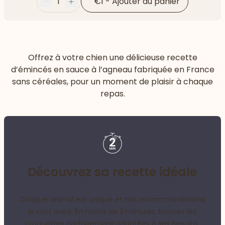
1
€1
-
Ajouter au panier
Moins
Plus
Offrez à votre chien une délicieuse recette
d’émincés en sauce à l’agneau fabriquée en France
sans céréales, pour un moment de plaisir à chaque
repas.
Découvrez sa recette idéale
Chaque animal est unique et nos recommandations
le sont aussi. En moins de 2 minutes, trouvez les
croquettes parfaitement adaptées à ses besoins.