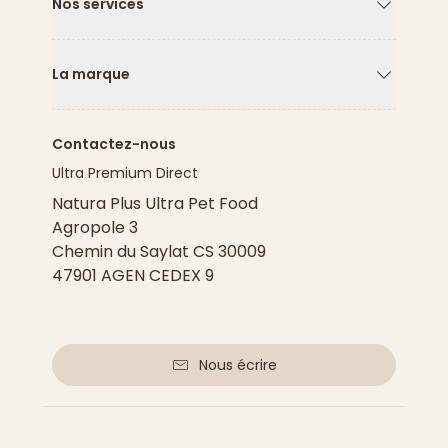
Nos services
Flèche ver
La marque
Flèche ver
Contactez-nous
Ultra Premium Direct
Natura Plus Ultra Pet Food
Agropole 3
Chemin du Saylat CS 30009
47901 AGEN CEDEX 9
Nous écrire