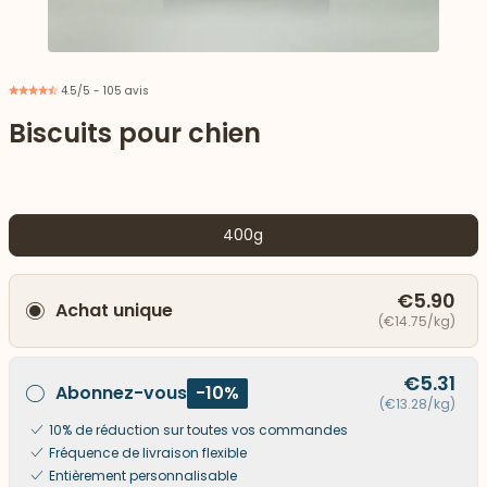
4.5/5 - 105 avis
Biscuits pour chien
400g
€5.90
Achat unique
(€14.75/kg)
 vers le bas
€5.31
Abonnez-vous
-10%
(€13.28/kg)
10% de réduction sur toutes vos commandes
Fréquence de livraison flexible
Entièrement personnalisable