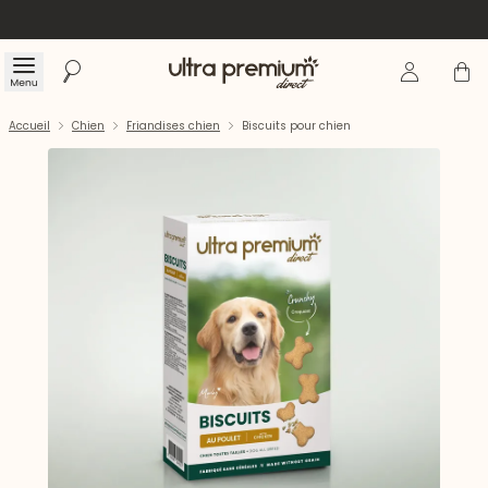
Se connecte
Panier
Menu
Rechercher
Accueil
Accueil
Chien
Friandises chien
Biscuits pour chien