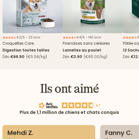
4.2/5 - 23 avis
4.4/5 - 140 avis
4
Nouveau
Croquettes Care
Friandises sans céréales
Pâtée sa
Digestion toutes tailles
Lamelles au poulet
12 Sach
haricots
Dès
€66.90
(€5.58/kg)
Dès
€3.90
(€65.00/kg)
Dès
€12
Ils ont aimé
Plus de 1,1 million de chiens et chats conquis
Mehdi Z.
Fanny C.