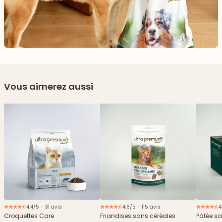
Vous aimerez aussi
4.4/5 - 31 avis
4.6/5 - 115 avis
4
Nouveau
Croquettes Care
Friandises sans céréales
Pâtée sa