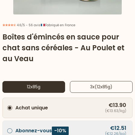
4.6/5 - 56 avis
Fabriqué en France
Boîtes d'émincés en sauce pour
chat sans céréales - Au Poulet et
au Veau
12x85g
3x(12x85g)
 vers le bas
€13.90
Achat unique
(€13.63/kg)
€12.51
Abonnez-vous
-10%
(€12.26/kg)