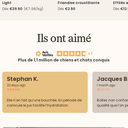
Light
Friandise croustillante
Effilés 
Dès
€39.90
(€7.98/kg)
Dès
€2.90
Dès
€12
Ils ont aimé
Plus de 1,1 million de chiens et chats conquis
Stephan K.
Jacques B
23 days ago
1 month ago
Elle n’en fait qu’une bouchée. En période de
Boîtes non confor
canicule le jus facilite l’hydratation.
qualité que l’on p