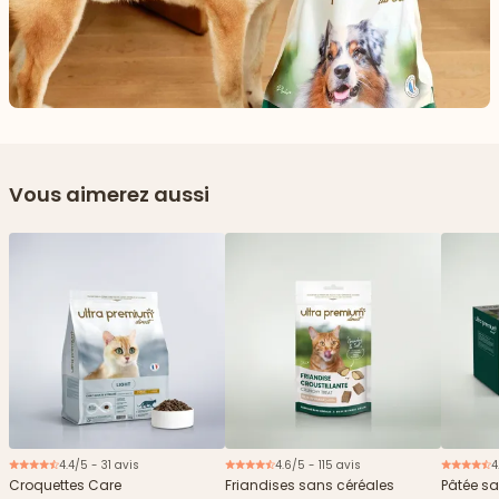
Vous aimerez aussi
4.4/5 - 31 avis
4.6/5 - 115 avis
4
Nouveau
Croquettes Care
Friandises sans céréales
Pâtée sa