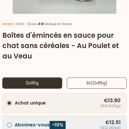
4.6/5 - 56 avis
Fabriqué en France
Boîtes d'émincés en sauce pour
chat sans céréales - Au Poulet et
au Veau
12x85g
3x(12x85g)
 vers le bas
€13.90
Achat unique
(€13.63/kg)
€12.51
Abonnez-vous
-10%
(€12.26/kg)