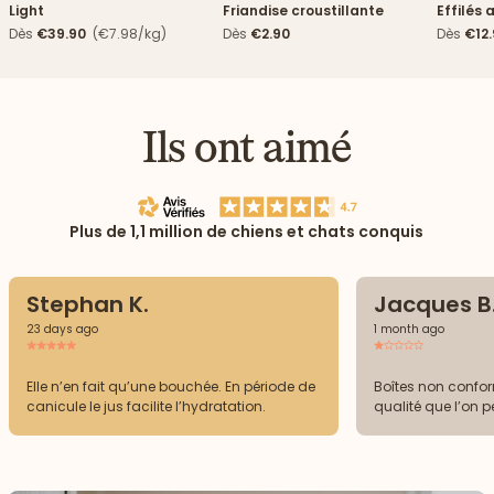
Light
Friandise croustillante
Effilés 
Dès
€39.90
(€7.98/kg)
Dès
€2.90
Dès
€12
Ils ont aimé
Plus de 1,1 million de chiens et chats conquis
Stephan K.
Jacques B
23 days ago
1 month ago
Elle n’en fait qu’une bouchée. En période de
Boîtes non confor
canicule le jus facilite l’hydratation.
qualité que l’on p