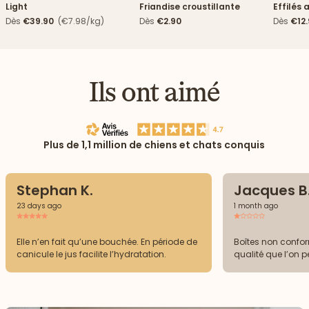
Light
Friandise croustillante
Effilés 
Dès
€39.90
(€7.98/kg)
Dès
€2.90
Dès
€12
Ils ont aimé
Plus de 1,1 million de chiens et chats conquis
Stephan K.
Jacques B
23 days ago
1 month ago
Elle n’en fait qu’une bouchée. En période de
Boîtes non confor
canicule le jus facilite l’hydratation.
qualité que l’on p