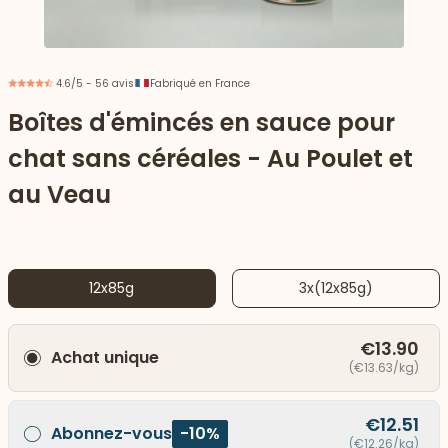
4.6/5 - 56 avis
Fabriqué en France
Boîtes d'émincés en sauce pour
chat sans céréales - Au Poulet et
au Veau
12x85g
3x(12x85g)
 vers le bas
€13.90
Achat unique
(€13.63/kg)
€12.51
Abonnez-vous
-10%
(€12.26/kg)