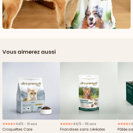
Vous aimerez aussi
4.4/5 - 31 avis
4.6/5 - 115 avis
4
Nouveau
Croquettes Care
Friandises sans céréales
Pâtée sa