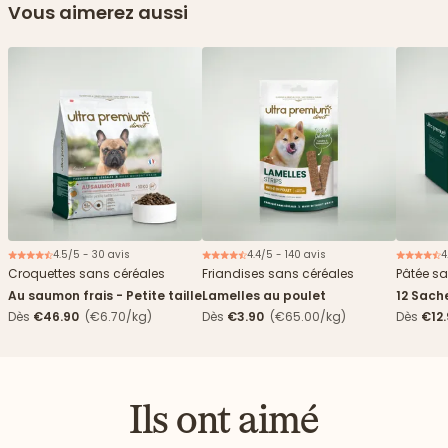
Vous aimerez aussi
4.5/5 - 30 avis
4.4/5 - 140 avis
4
Croquettes sans céréales
Friandises sans céréales
Pâtée sa
Au saumon frais - Petite taille
Lamelles au poulet
12 Sach
haricots
Dès
€46.90
(€6.70/kg)
Dès
€3.90
(€65.00/kg)
Dès
€12
Ils ont aimé