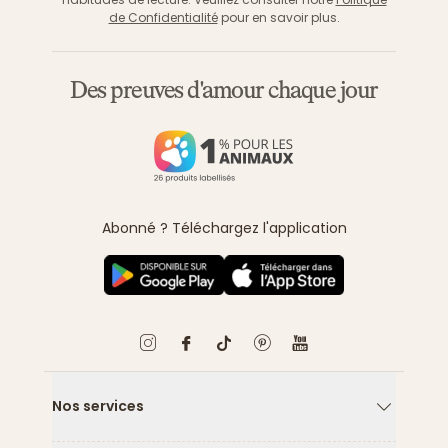
de Confidentialité
pour en savoir plus.
Des preuves d'amour chaque jour
Abonné ? Téléchargez l'application
Nos services
Flèche ver