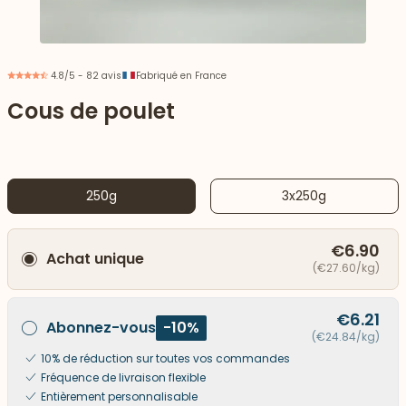
4.8/5 - 82 avis
Fabriqué en France
Cous de poulet
250g
3x250g
€6.90
Achat unique
(€27.60/kg)
 vers le bas
€6.21
Abonnez-vous
-10%
(€24.84/kg)
10% de réduction sur toutes vos commandes
Fréquence de livraison flexible
Entièrement personnalisable