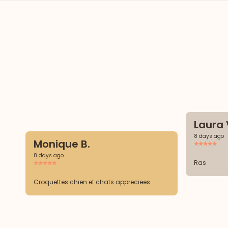
Laura 
8 days ago
Monique B.
8 days ago
Ras
Croquettes chien et chats appreciees