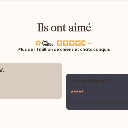
Ils ont aimé
Plus de 1,1 million de chiens et chats conquis
V.
Anne-Marie P.
11 days ago
il adore les croquettes aux pois