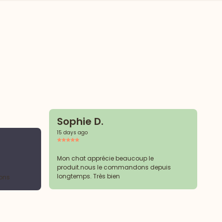
Sophie D.
15 days ago
Li
15 
Mon chat apprécie beaucoup le
produit.nous le commandons depuis
longtemps. Très bien
sons
Tr
te