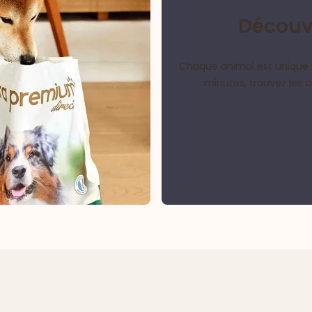
Découvr
Chaque animal est unique 
minutes, trouvez les 