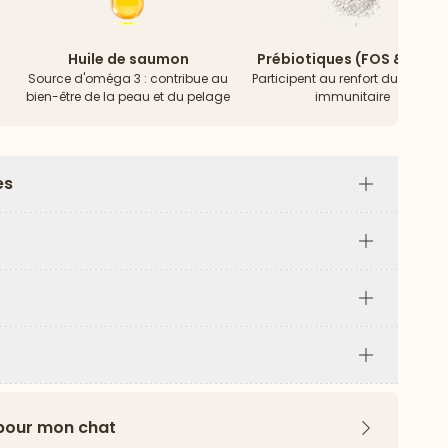
Huile de saumon
Prébiotiques (FOS & MOS)
Source d'oméga 3 : contribue au
Participent au renfort du systèm
bien-être de la peau et du pelage
immunitaire
es
Plus
Plus
Plus
Plus
 pour mon chat