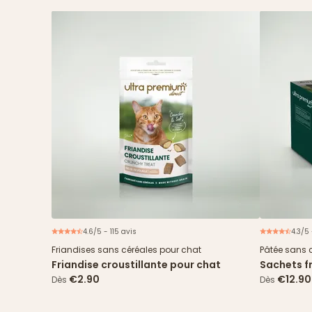
4.6/5 - 115 avis
4.3/5
Friandises sans céréales pour chat
Pâtée sans 
Friandise croustillante pour chat
Sachets fr
cabillaud
€2.90
€12.90
Dès
Dès