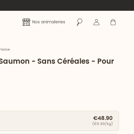
Rechercher
Se connecter
Panier
Nos animaleries
France
Saumon - Sans Céréales - Pour
€48.90
(€6.99/kg)