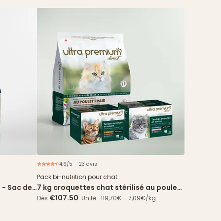
4.6/5 - 23 avis
Offre spéciale
Pack bi-nutrition pour chat
 - Sac de
7 kg croquettes chat stérilisé au poulet
frais + 96 sachets
€107.50
Dès
Unité : 119,70€ - 7,09€/kg