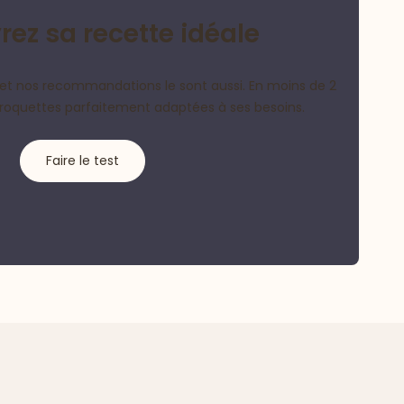
ez sa recette idéale
et nos recommandations le sont aussi. En moins de 2
croquettes parfaitement adaptées à ses besoins.
Faire le test