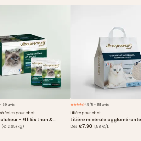
 - 69 avis
4.5/5 - 151 avis
Nouveau
céréales pour chat
Litière pour chat
aîcheur - Effilés thon &
Litière minérale agglomérante
 en sauce
5L
€7.90
(€12.65/kg)
Dès
1,58 €/L