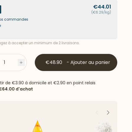
€44.01
(€6.29/kg)
s vos commandes
e
ez à accepter un minimum de 2 livraisons.
1
€48.90
-
Ajouter au panier
s
Plus
rtir de
€3.90
à domicile et
€2.90
en point relais
€64.00
d'achat
Précédent
Suivant