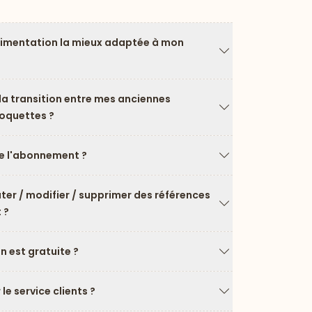
limentation la mieux adaptée à mon
Flèche vers le ba
a transition entre mes anciennes
roquettes ?
Flèche vers le ba
 l'abonnement ?
Flèche vers le ba
uter / modifier / supprimer des références
 ?
Flèche vers le ba
on est gratuite ?
Flèche vers le ba
e service clients ?
Flèche vers le ba