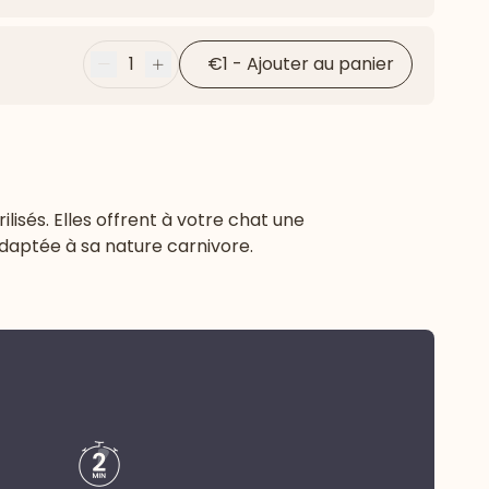
Flèche ver
1
€1
-
Ajouter au panier
Moins
Plus
isés. Elles offrent à votre chat une
daptée à sa nature carnivore.