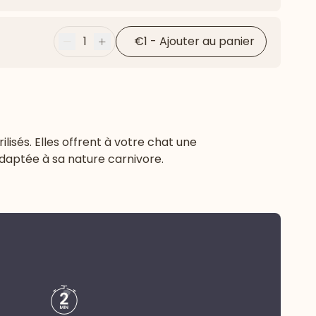
Flèche ver
1
€1
-
Ajouter au panier
Moins
Plus
isés. Elles offrent à votre chat une
daptée à sa nature carnivore.