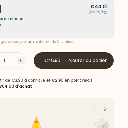
€44.01
(€6.29/kg)
s vos commandes
e
ez à accepter un minimum de 2 livraisons.
1
€48.90
-
Ajouter au panier
s
Plus
rtir de
€3.90
à domicile et
€2.90
en point relais
€64.00
d'achat
Précédent
Suivant