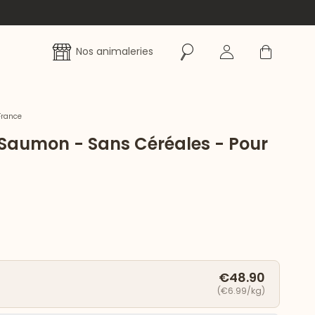
Rechercher
Se connecter
Panier
Nos animaleries
France
Saumon - Sans Céréales - Pour
€48.90
(€6.99/kg)