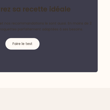
ez sa recette idéale
et nos recommandations le sont aussi. En moins de 2
croquettes parfaitement adaptées à ses besoins.
Faire le test