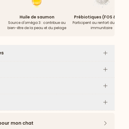
Huile de saumon
Prébiotiques (FOS & MOS)
Source d'oméga 3 : contribue au
Participent au renfort du systèm
bien-être de la peau et du pelage
immunitaire
es
Plus
Plus
Plus
Plus
 pour mon chat