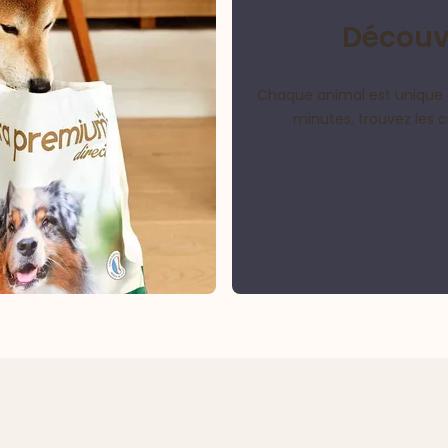
Découvr
Chaque animal est unique 
minutes, trouvez les 