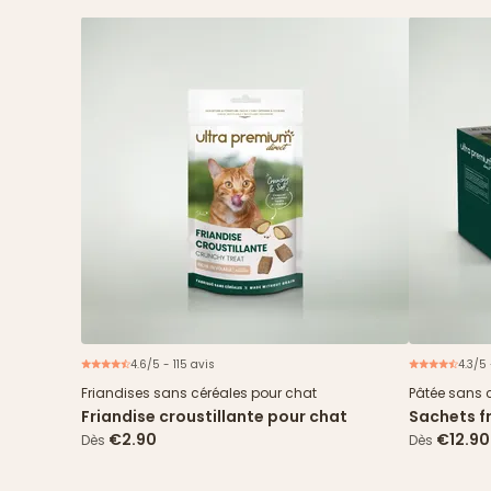
4.6/5 - 115 avis
4.3/5
Friandises sans céréales pour chat
Pâtée sans 
Friandise croustillante pour chat
Sachets fr
cabillaud
€2.90
€12.90
Dès
Dès