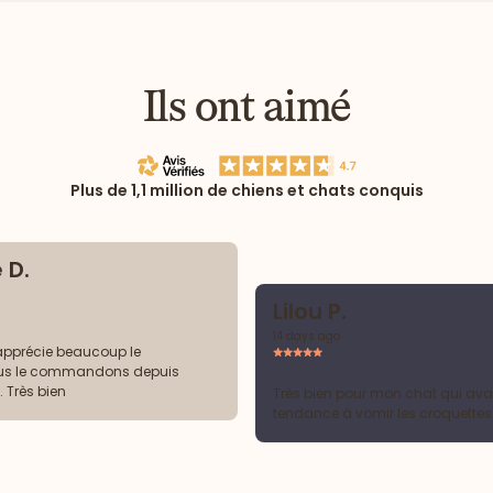
Ils ont aimé
Plus de 1,1 million de chiens et chats conquis
 D.
Lilou P.
14 days ago
apprécie beaucoup le
ous le commandons depuis
 Très bien
Très bien pour mon chat qui ava
tendance à vomir les croquettes