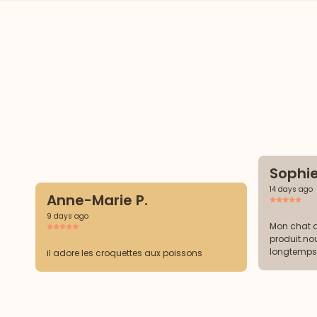
Sophie
14 days ago
Anne-Marie P.
9 days ago
Mon chat 
produit.n
longtemps.
il adore les croquettes aux poissons