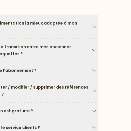
limentation la mieux adaptée à mon
Flèche vers le ba
a transition entre mes anciennes
roquettes ?
Flèche vers le ba
 l'abonnement ?
Flèche vers le ba
uter / modifier / supprimer des références
 ?
Flèche vers le ba
on est gratuite ?
Flèche vers le ba
e service clients ?