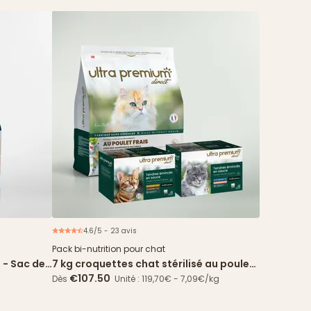
4.6/5 - 23 avis
Offre spéciale
Pack bi-nutrition pour chat
 - Sac de
7 kg croquettes chat stérilisé au poulet
frais + 96 sachets
€107.50
Dès
Unité : 119,70€ - 7,09€/kg