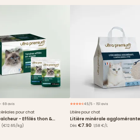
 - 69 avis
4.5/5 - 151 avis
Nouveau
céréales pour chat
Litière pour chat
aîcheur - Effilés thon &
Litière minérale agglomérante
 en sauce
5L
€7.90
(€12.65/kg)
Dès
1,58 €/L