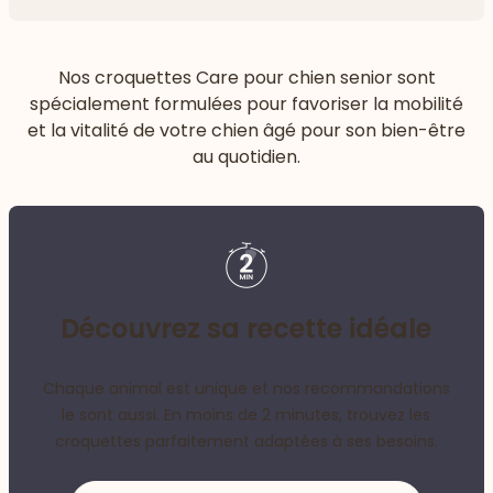
Flèch
Nos croquettes Care pour chien senior sont
spécialement formulées pour favoriser la mobilité
et la vitalité de votre chien âgé pour son bien-être
au quotidien.
Découvrez sa recette idéale
Chaque animal est unique et nos recommandations
le sont aussi. En moins de 2 minutes, trouvez les
croquettes parfaitement adaptées à ses besoins.