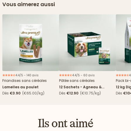
Vous aimerez aussi
4.4/5 - 140 avis
4.4/5 - 60 avis
4
Nouveau
Friandises sans céréales
Pâtée sans céréales
Pack bi-
Lamelles au poulet
12 Sachets - Agneau &
12 kg Di
haricots verts
boîtes
Dès
€3.90
(€65.00/kg)
Dès
€12.90
(€10.75/kg)
Dès
€10
4,84€/k
Ils ont aimé