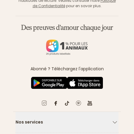
habitudes de lecture. Veuillez consulter notre
Politique
de Confidentialité
pour en savoir plus.
Des preuves d'amour chaque jour
Abonné ? Téléchargez l'application
Nos services
Flèche ver