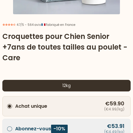
4.7/5 - 564 avis
Fabriqué en France
Croquettes pour Chien Senior
+7ans de toutes tailles au poulet -
Care
12kg
 vers le bas
€59.90
Achat unique
(€4.99/kg)
€53.91
Abonnez-vous
-10%
(€4.49/kg)