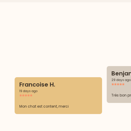
Benjam
29 days ago
Francoise H.
19 days ago
Très bon p
Mon chat est content, merci