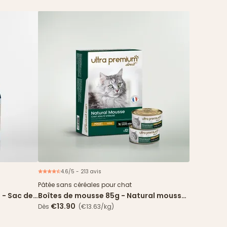
4.6/5 - 213 avis
Pâtée sans céréales pour chat
 - Sac de
Boîtes de mousse 85g - Natural mousse
poulet pour chat stérilisé
€13.90
Dès
(€13.63/kg)