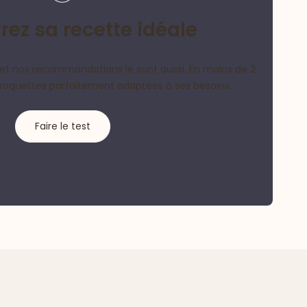
ez sa recette idéale
et nos recommandations le sont aussi. En moins de 2
croquettes parfaitement adaptées à ses besoins.
Faire le test