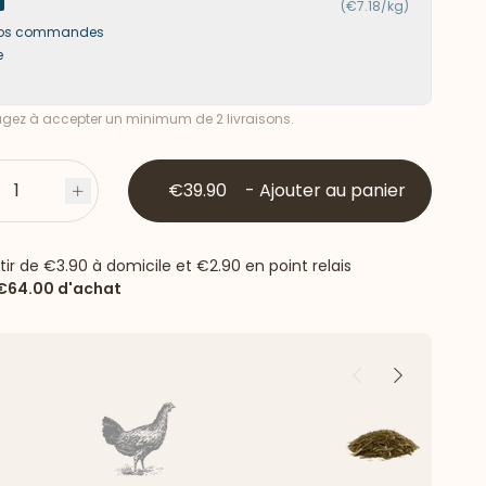
(€7.18/kg)
s vos commandes
e
ez à accepter un minimum de 2 livraisons.
1
€39.90
-
Ajouter au panier
s
Plus
rtir de
€3.90
à domicile et
€2.90
en point relais
€64.00
d'achat
Précédent
Suivant