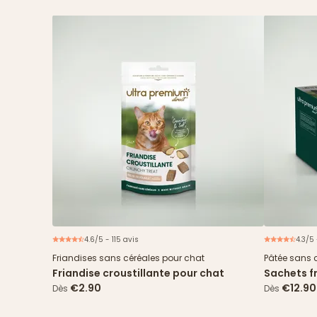
4.6/5 - 115 avis
4.3/5
Friandises sans céréales pour chat
Pâtée sans 
Friandise croustillante pour chat
Sachets fr
cabillaud
€2.90
€12.90
Dès
Dès