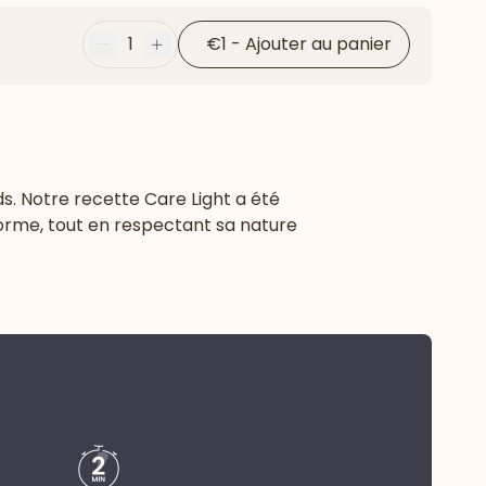
1
€1
-
Ajouter au panier
Moins
Plus
ids. Notre recette Care Light a été
orme, tout en respectant sa nature