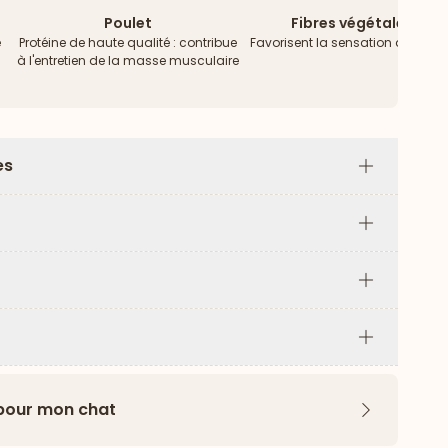
Poulet
Fibres végétales
e
Protéine de haute qualité : contribue
Favorisent la sensation de satié
à l'entretien de la masse musculaire
es
Plus
Plus
Plus
Plus
 pour mon chat
Flèche ver