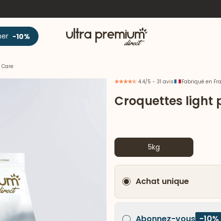
Accueil
ner
-10%
- Care
4.4/5 - 31 avis
Fabriqué en Fr
Croquettes light p
5kg
Achat unique
Abonnez-vous
-10%