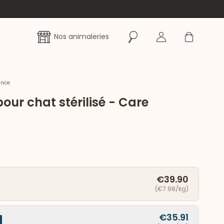
Rechercher
Se connecter
Panier
Nos animaleries
ance
our chat stérilisé - Care
€39.90
(€7.98/kg)
€35.91