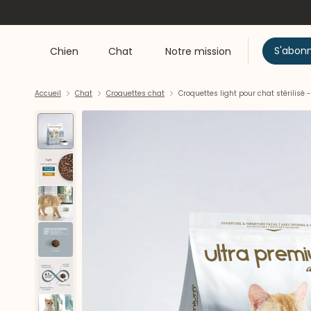
S'abon
Chien
Chat
Notre mission
Accueil
Chat
Croquettes chat
Croquettes light pour chat stérilisé 