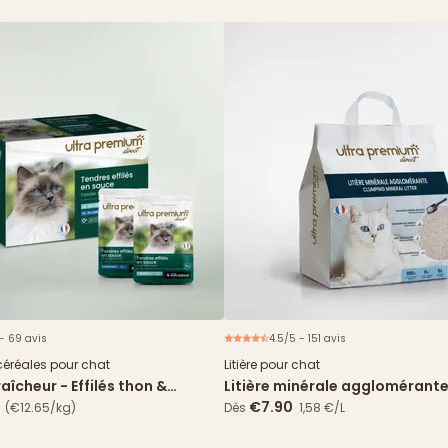
 - 69 avis
4.5/5 - 151 avis
Nouveau
céréales pour chat
Litière pour chat
aîcheur - Effilés thon &
Litière minérale agglomérante
 en sauce
5L
€7.90
(€12.65/kg)
Dès
1,58 €/L