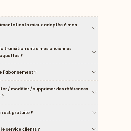
limentation la mieux adaptée à mon
Flèche vers le ba
a transition entre mes anciennes
roquettes ?
Flèche vers le ba
 l'abonnement ?
Flèche vers le ba
uter / modifier / supprimer des références
 ?
Flèche vers le ba
on est gratuite ?
Flèche vers le ba
e service clients ?