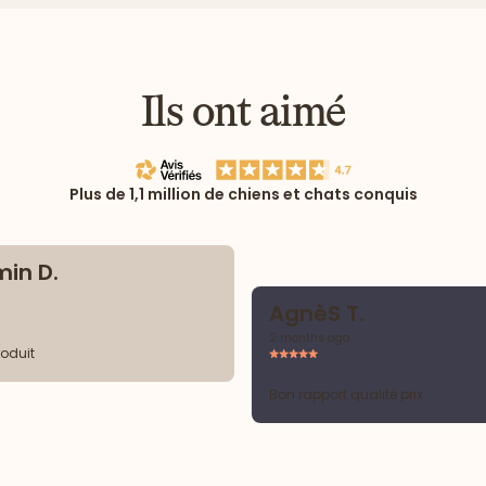
Ils ont aimé
Plus de 1,1 million de chiens et chats conquis
in D.
AgnèS T.
2 months ago
roduit
Bon rapport qualité prix