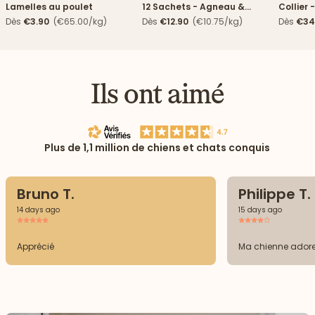
Lamelles au poulet
12 Sachets - Agneau &
Collier 
haricots verts
Dès
€3.90
(€65.00/kg)
Dès
€12.90
(€10.75/kg)
Dès
€34
Ils ont aimé
Plus de 1,1 million de chiens et chats conquis
Bruno T.
Philippe T.
14 days ago
15 days ago
Apprécié
Ma chienne ador