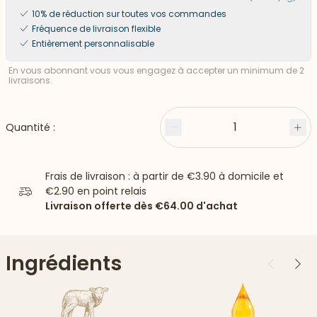
10% de réduction sur toutes vos commandes
Fréquence de livraison flexible
Entièrement personnalisable
En vous abonnant vous vous engagez à accepter un minimum de 2
livraisons.
1
Quantité :
Moins
Plu
Frais de livraison : à partir de
€3.90
à domicile et
€2.90
en point relais
Livraison offerte dès
€64.00
d'achat
Ingrédients
Précédent
Suiv