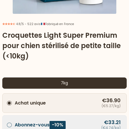
4.8/5 - 522 avis
Fabriqué en France
Croquettes Light Super Premium
pour chien stérilisé de petite taille
(<10kg)
7kg
 vers le bas
€36.90
Achat unique
(€5.27/kg)
€33.21
Abonnez-vous
-10%
(€4.74/kg)