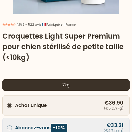
4.8/5 - 522 avis
Fabriqué en France
Croquettes Light Super Premium
pour chien stérilisé de petite taille
(<10kg)
7kg
 vers le bas
€36.90
Achat unique
(€5.27/kg)
€33.21
Abonnez-vous
-10%
(€4.74/kg)