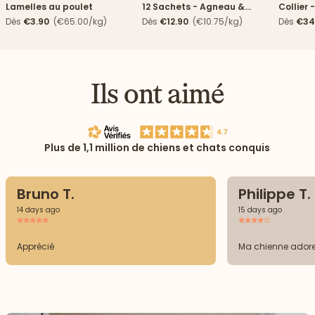
Lamelles au poulet
12 Sachets - Agneau &
Collier 
haricots verts
Dès
€3.90
(€65.00/kg)
Dès
€12.90
(€10.75/kg)
Dès
€34
Ils ont aimé
Plus de 1,1 million de chiens et chats conquis
Bruno T.
Philippe T.
14 days ago
15 days ago
Apprécié
Ma chienne ador