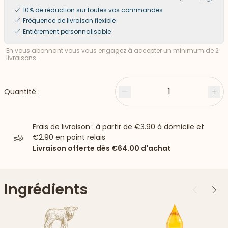
10% de réduction sur toutes vos commandes
Fréquence de livraison flexible
Entièrement personnalisable
En vous abonnant vous vous engagez à accepter un minimum de 2
livraisons.
1
Quantité :
Moins
Plu
Frais de livraison : à partir de
€3.90
à domicile et
€2.90
en point relais
Livraison offerte dès
€64.00
d'achat
Ingrédients
Précédent
Suiv