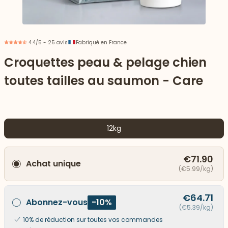
4.4/5 - 25 avis
Fabriqué en France
Croquettes peau & pelage chien
toutes tailles au saumon - Care
12kg
€71.90
Achat unique
 vers le bas
(€5.99/kg)
€64.71
Abonnez-vous
-10%
(€5.39/kg)
10% de réduction sur toutes vos commandes