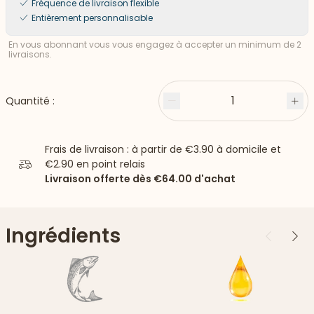
Fréquence de livraison flexible
Entièrement personnalisable
En vous abonnant vous vous engagez à accepter un minimum de 2
livraisons.
1
Quantité :
Moins
Plu
Frais de livraison : à partir de
€3.90
à domicile et
€2.90
en point relais
Livraison offerte dès
€64.00
d'achat
Ingrédients
Précédent
Suiv