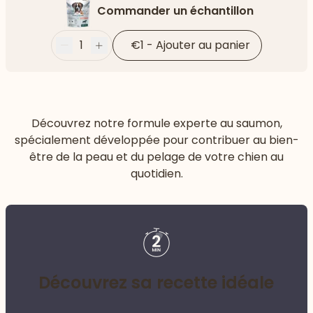
Commander un échantillon
1
€1
-
Ajouter au panier
Moins
Plus
Découvrez notre formule experte au saumon,
spécialement développée pour contribuer au bien-
être de la peau et du pelage de votre chien au
quotidien.
Découvrez sa recette idéale