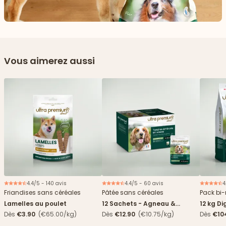
Vous aimerez aussi
4.4/5 - 140 avis
4.4/5 - 60 avis
4
Nouveau
Friandises sans céréales
Pâtée sans céréales
Pack bi-
Lamelles au poulet
12 Sachets - Agneau &
12 kg Di
haricots verts
boîtes
Dès
€3.90
(€65.00/kg)
Dès
€12.90
(€10.75/kg)
Dès
€10
4,84€/k