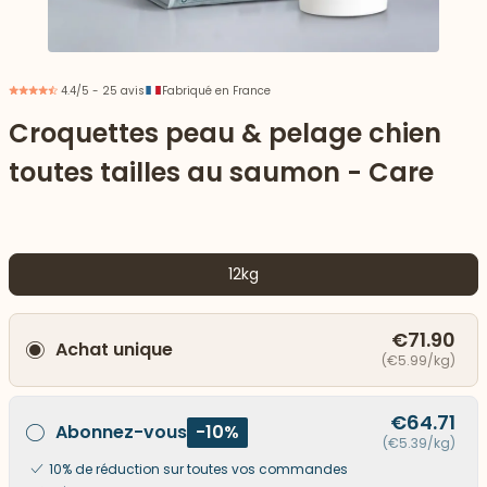
4.4/5 - 25 avis
Fabriqué en France
Croquettes peau & pelage chien
toutes tailles au saumon - Care
12kg
€71.90
Achat unique
 vers le bas
(€5.99/kg)
€64.71
Abonnez-vous
-10%
(€5.39/kg)
10% de réduction sur toutes vos commandes