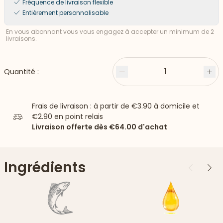
Fréquence de livraison flexible
Entièrement personnalisable
En vous abonnant vous vous engagez à accepter un minimum de 2
livraisons.
1
Quantité :
Moins
Plu
Frais de livraison : à partir de
€3.90
à domicile et
€2.90
en point relais
Livraison offerte dès
€64.00
d'achat
Ingrédients
Précédent
Suiv