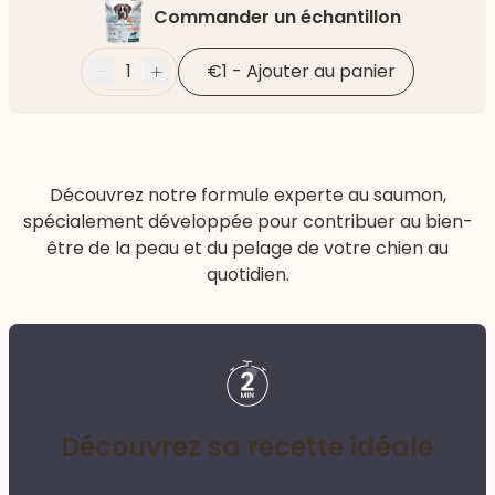
Commander un échantillon
1
€1
-
Ajouter au panier
Moins
Plus
Découvrez notre formule experte au saumon,
spécialement développée pour contribuer au bien-
être de la peau et du pelage de votre chien au
quotidien.
Découvrez sa recette idéale