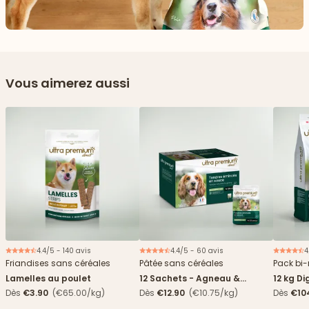
Vous aimerez aussi
4.4/5 - 140 avis
4.4/5 - 60 avis
4
Nouveau
Friandises sans céréales
Pâtée sans céréales
Pack bi-
Lamelles au poulet
12 Sachets - Agneau &
12 kg Di
haricots verts
boîtes
Dès
€3.90
(€65.00/kg)
Dès
€12.90
(€10.75/kg)
Dès
€10
4,84€/k