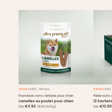
4.4/5 - 140 avis
4.4/5
Friandises sans céréales pour chien
Pâtée sans 
Lamelles au poulet pour chien
12 Sachet
& haricots
€3.90
€12.90
Dès
(€65.00/kg)
Dès