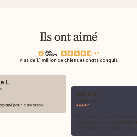
Ils ont aimé
Plus de 1,1 million de chiens et chats conquis
e L.
o
Edith B.
3 months ago
rapidité pour la livraison.
Pas mal car les maux de peau 
chienne ont diminué mais elle n
contente pas de ces seules croq