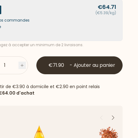
€64.71
(€5.39/kg)
s vos commandes
e
ez à accepter un minimum de 2 livraisons.
1
€71.90
-
Ajouter au panier
s
Plus
rtir de
€3.90
à domicile et
€2.90
en point relais
€64.00
d'achat
Précédent
Suivant