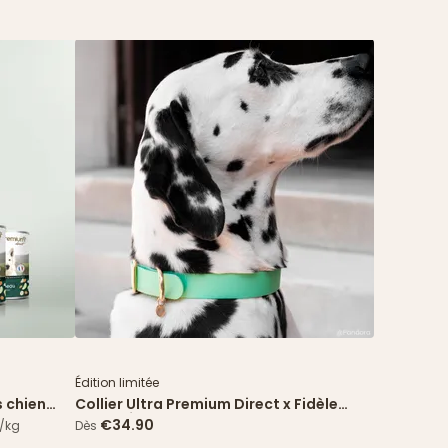
spéciale
Édition limitée
s chien
Collier Ultra Premium Direct x Fidèle
s agneau
Paris - Édition limitée
€34.90
€/kg
Dès