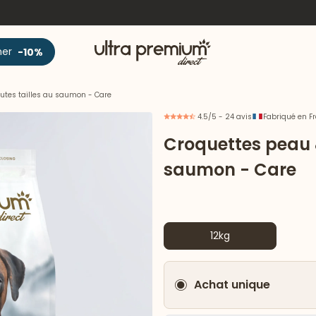
Accueil
ner
-10%
utes tailles au saumon - Care
4.5/5 - 24 avis
Fabriqué en F
Croquettes peau &
saumon - Care
12kg
Achat unique