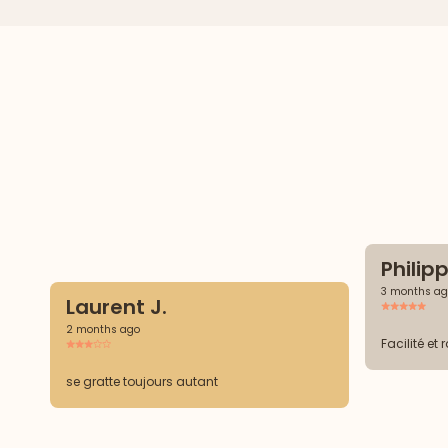
Philipp
3 months ag
Laurent J.
2 months ago
Facilité et 
se gratte toujours autant