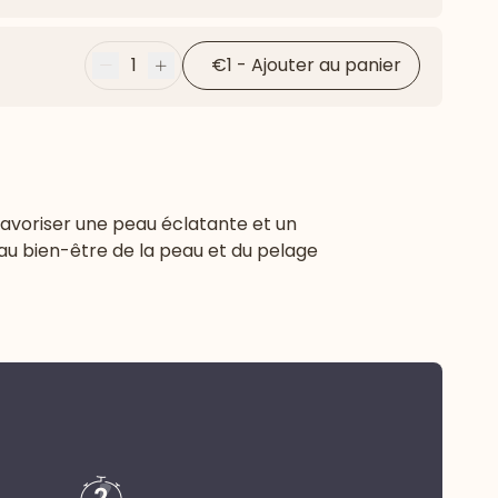
Flèche ver
1
€1
-
Ajouter au panier
Moins
Plus
favoriser une peau éclatante et un
 au bien-être de la peau et du pelage