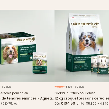
 - 60 avis
4.6/5 - 92 avis
Nouveau
Offre 
céréales pour chien
Pack bi-nutrition pour chien
s de tendres émincés - Agneau
12 kg croquettes sans céréale
 verts
Digestion Sensible + 24 boîte
€104.50
(€10.75/kg)
Dès
Unité : 115,80€ - 4,84