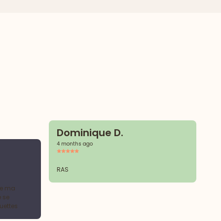
Dominique D.
4 months ago
S
5 
RAS
de ma
Pa
e se
uettes