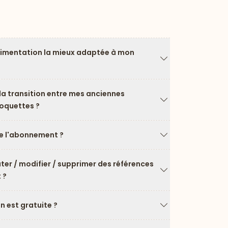
limentation la mieux adaptée à mon
Flèche vers le ba
a transition entre mes anciennes
roquettes ?
Flèche vers le ba
 l'abonnement ?
Flèche vers le ba
uter / modifier / supprimer des références
 ?
Flèche vers le ba
on est gratuite ?
Flèche vers le ba