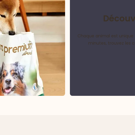
Découvr
Chaque animal est unique 
minutes, trouvez les 