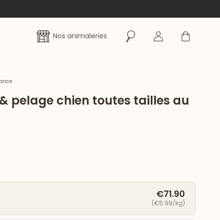
Rechercher
Se connecter
Panier
Nos animaleries
rance
 pelage chien toutes tailles au
€71.90
(€5.99/kg)