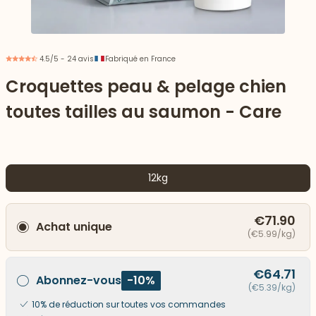
4.5/5 - 24 avis
Fabriqué en France
Croquettes peau & pelage chien
toutes tailles au saumon - Care
12kg
€71.90
Achat unique
 vers le bas
(€5.99/kg)
€64.71
Abonnez-vous
-10%
(€5.39/kg)
10% de réduction sur toutes vos commandes