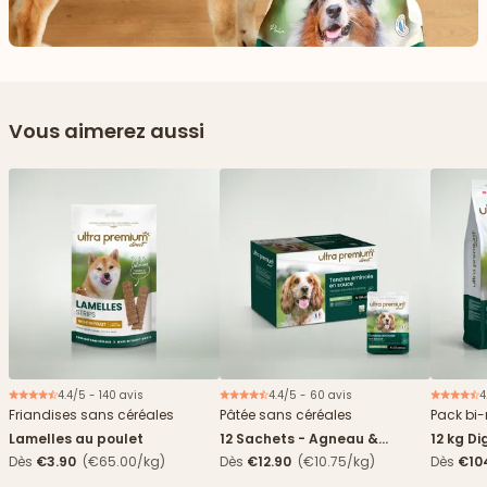
Vous aimerez aussi
4.4/5 - 140 avis
4.4/5 - 60 avis
4
Nouveau
Friandises sans céréales
Pâtée sans céréales
Pack bi-
Lamelles au poulet
12 Sachets - Agneau &
12 kg Di
haricots verts
boîtes
Dès
€3.90
(€65.00/kg)
Dès
€12.90
(€10.75/kg)
Dès
€10
4,84€/k