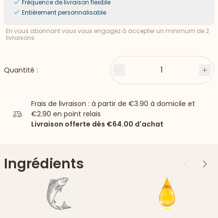
Fréquence de livraison flexible
Entièrement personnalisable
En vous abonnant vous vous engagez à accepter un minimum de 2
livraisons.
1
Quantité :
Moins
Plu
Frais de livraison : à partir de
€3.90
à domicile et
€2.90
en point relais
Livraison offerte dès
€64.00
d'achat
Ingrédients
Précédent
Suiv