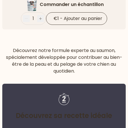
Commander un échantillon
1
€1
-
Ajouter au panier
Moins
Plus
Découvrez notre formule experte au saumon,
spécialement développée pour contribuer au bien-
être de la peau et du pelage de votre chien au
quotidien.
Découvrez sa recette idéale