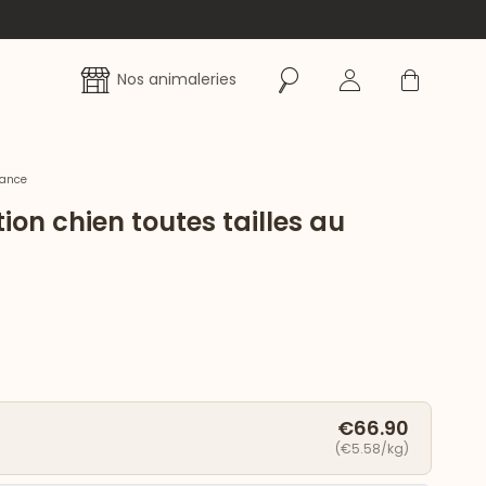
Rechercher
Se connecter
Panier
Nos animaleries
rance
ion chien toutes tailles au
€66.90
(€5.58/kg)