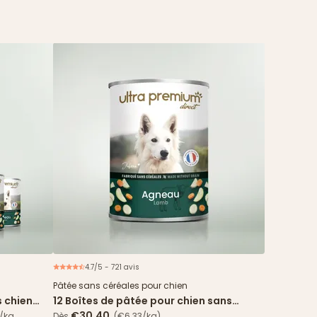
4.7/5 - 721 avis
spéciale
Pâtée sans céréales pour chien
s chien
12 Boîtes de pâtée pour chien sans
s agneau
céréales - Agneau
€30.40
€/kg
Dès
(€6.33/kg)