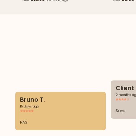
Clien
2 months a
Bruno T.
15 days ago
Sans
RAS