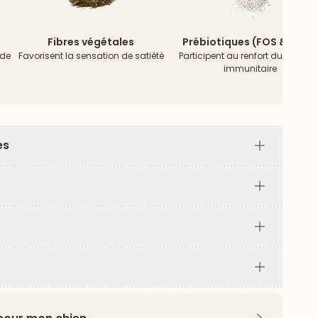
Fibres végétales
Prébiotiques (FOS & MOS)
 de
Favorisent la sensation de satiété
Participent au renfort du systèm
immunitaire
es
Plus
Plus
Plus
Plus