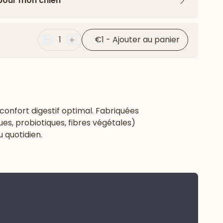
 pour mon chien
Flèche ver
1
€1
-
Ajouter au panier
Moins
Plus
onfort digestif optimal. Fabriquées
ues, probiotiques, fibres végétales)
u quotidien.