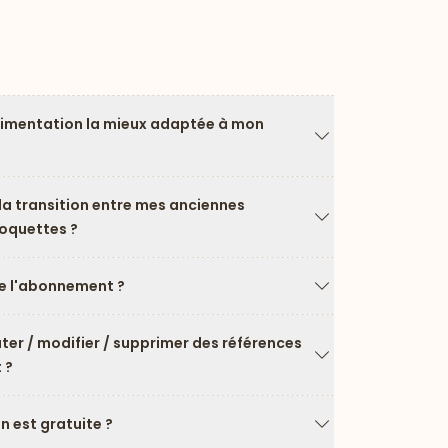
limentation la mieux adaptée à mon
Flèche vers le ba
a transition entre mes anciennes
roquettes ?
Flèche vers le ba
 l'abonnement ?
Flèche vers le ba
uter / modifier / supprimer des références
 ?
Flèche vers le ba
on est gratuite ?
Flèche vers le ba