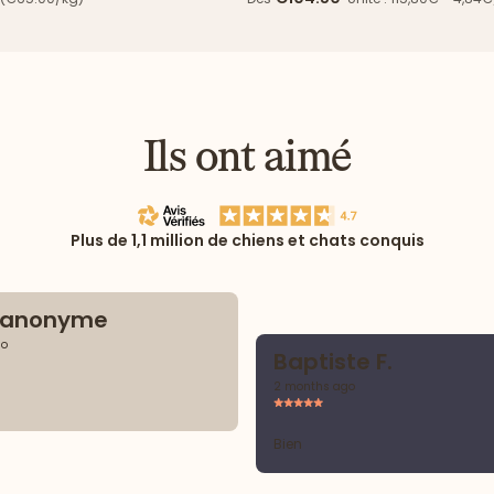
Ils ont aimé
Plus de 1,1 million de chiens et chats conquis
t anonyme
go
Baptiste F.
2 months ago
Bien