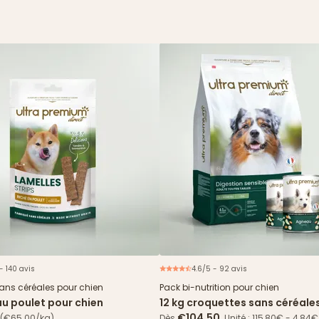
- 140 avis
4.6/5 - 92 avis
Offre 
sans céréales pour chien
Pack bi-nutrition pour chien
au poulet pour chien
12 kg croquettes sans céréale
Digestion Sensible + 24 boîte
€104.50
(€65.00/kg)
Dès
Unité : 115,80€ - 4,84