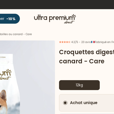
Accueil
ner
-10%
tailles au canard - Care
4.2/5 - 23 avis
Fabriqué en F
Croquettes digest
canard - Care
12kg
Achat unique