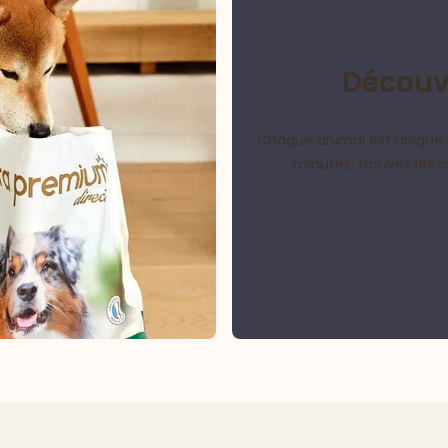
Découvr
Chaque animal est unique 
minutes, trouvez les 