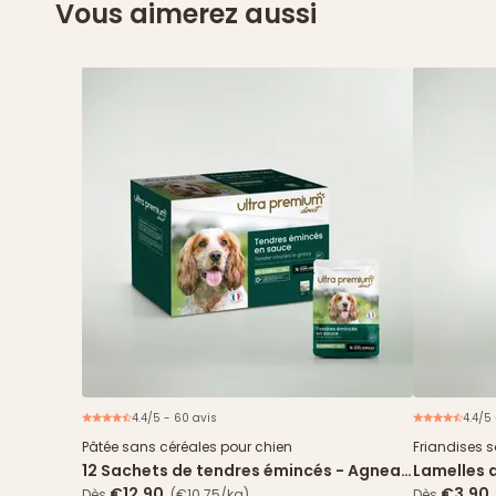
Vous aimerez aussi
4.4/5 - 60 avis
4.4/5 
Nouveau
Pâtée sans céréales pour chien
Friandises 
12 Sachets de tendres émincés - Agneau
Lamelles 
& haricots verts
€12.90
€3.90
Dès
(€10.75/kg)
Dès