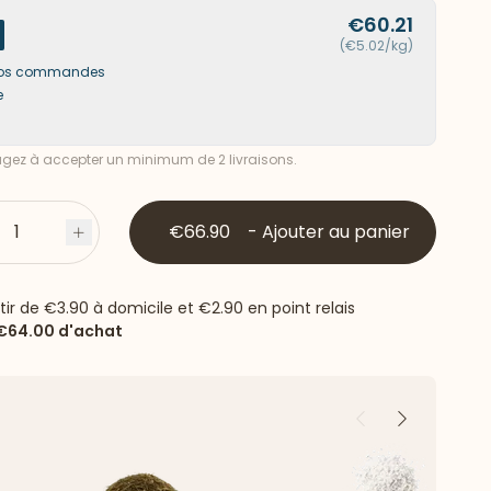
€60.21
(€5.02/kg)
s vos commandes
e
ez à accepter un minimum de 2 livraisons.
1
€66.90
-
Ajouter au panier
s
Plus
rtir de
€3.90
à domicile et
€2.90
en point relais
€64.00
d'achat
Précédent
Suivant