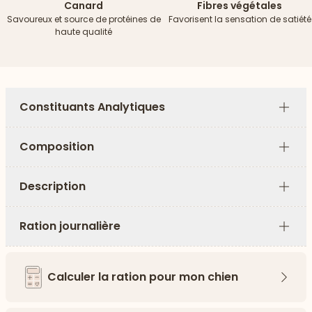
Canard
Fibres végétales
Savoureux et source de protéines de
Favorisent la sensation de satiété
haute qualité
Constituants Analytiques
Plus
Composition
Plus
Description
Plus
Ration journalière
Plus
Calculer la ration pour mon chien
Flèch