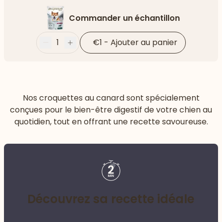
Commander un échantillon
1
€1
-
Ajouter au panier
Moins
Plus
Nos croquettes au canard sont spécialement
conçues pour le bien-être digestif de votre chien au
quotidien, tout en offrant une recette savoureuse.
Découvrez sa recette idéale