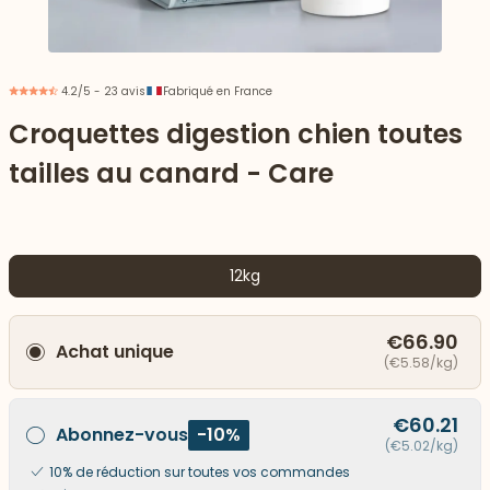
4.2/5 - 23 avis
Fabriqué en France
Croquettes digestion chien toutes
tailles au canard - Care
12kg
€66.90
Achat unique
 vers le bas
(€5.58/kg)
€60.21
Abonnez-vous
-10%
(€5.02/kg)
10% de réduction sur toutes vos commandes