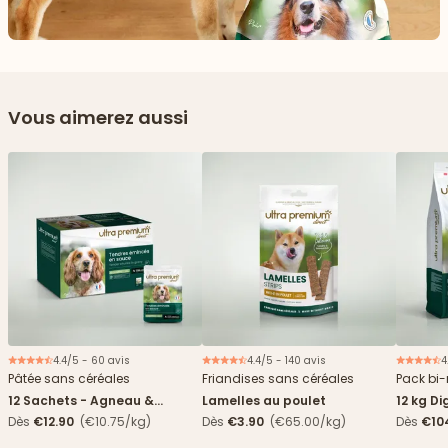
Vous aimerez aussi
4.4/5 - 60 avis
4.4/5 - 140 avis
4
Nouveau
Pâtée sans céréales
Friandises sans céréales
Pack bi-
12 Sachets - Agneau &
Lamelles au poulet
12 kg Di
haricots verts
boîtes
Dès
€12.90
(€10.75/kg)
Dès
€3.90
(€65.00/kg)
Dès
€10
4,84€/k