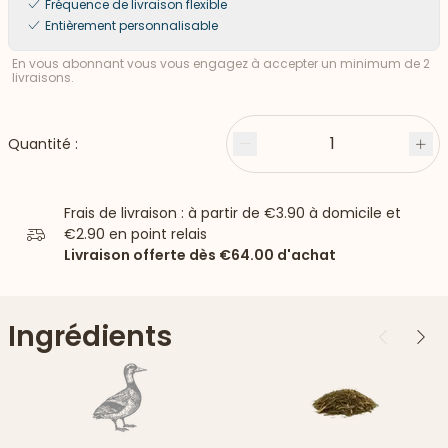
Fréquence de livraison flexible
Entièrement personnalisable
En vous abonnant vous vous engagez à accepter un minimum de 2
livraisons.
1
Quantité :
Moins
Plu
Frais de livraison : à partir de
€3.90
à domicile et
€2.90
en point relais
Livraison offerte dès
€64.00
d'achat
Ingrédients
Précédent
Suiv