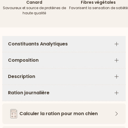
Canard
Fibres végétales
Savoureux et source de protéines de
Favorisent la sensation de satiété
haute qualité
Constituants Analytiques
Plus
Composition
Plus
Description
Plus
Ration journalière
Plus
Calculer la ration pour mon chien
Flèch