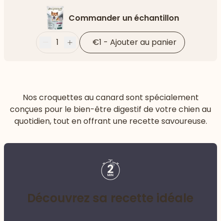
Commander un échantillon
1
€1
-
Ajouter au panier
Moins
Plus
Nos croquettes au canard sont spécialement
conçues pour le bien-être digestif de votre chien au
quotidien, tout en offrant une recette savoureuse.
Découvrez sa recette idéale