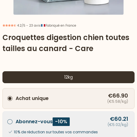
4.2/5 - 23 avis
Fabriqué en France
Croquettes digestion chien toutes
tailles au canard - Care
12kg
€66.90
Achat unique
 vers le bas
(€5.58/kg)
€60.21
Abonnez-vous
-10%
(€5.02/kg)
10% de réduction sur toutes vos commandes