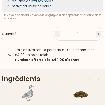
Fréquence de livraison flexible
Entièrement personnalisable
En vous abonnant vous vous engagez à accepter un minimum de 2
livraisons.
1
Quantité :
Moins
Plu
Frais de livraison : à partir de
€3.90
à domicile et
€2.90
en point relais
Livraison offerte dès
€64.00
d'achat
Ingrédients
Précédent
Suiv