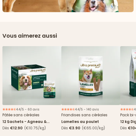
Vous aimerez aussi
4.4/5 - 60 avis
4.4/5 - 140 avis
4
Nouveau
Pâtée sans céréales
Friandises sans céréales
Pack bi-
12 Sachets - Agneau &
Lamelles au poulet
12 kg Di
haricots verts
boîtes
Dès
€12.90
(€10.75/kg)
Dès
€3.90
(€65.00/kg)
Dès
€10
4,84€/k