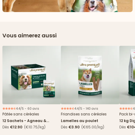
Vous aimerez aussi
4.4/5 - 60 avis
4.4/5 - 140 avis
4
Nouveau
Pâtée sans céréales
Friandises sans céréales
Pack bi-
12 Sachets - Agneau &
Lamelles au poulet
12 kg Di
haricots verts
boîtes
Dès
€12.90
(€10.75/kg)
Dès
€3.90
(€65.00/kg)
Dès
€10
4,84€/k