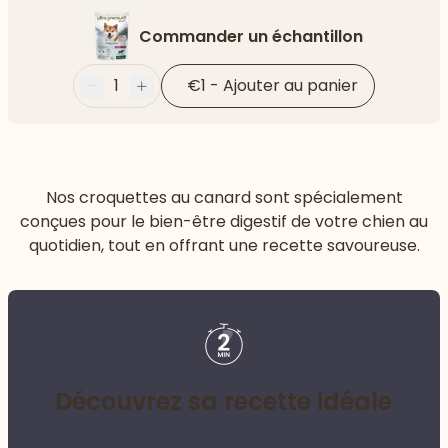
Commander un échantillon
1
€1
-
Ajouter au panier
Moins
Plus
Nos croquettes au canard sont spécialement
conçues pour le bien-être digestif de votre chien au
quotidien, tout en offrant une recette savoureuse.
Découvrez sa recette idéale