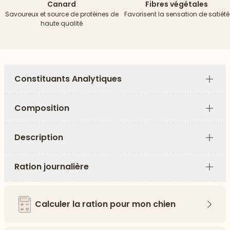
Canard
Fibres végétales
Savoureux et source de protéines de
Favorisent la sensation de satiété
haute qualité
Constituants Analytiques
Plus
Composition
Plus
Description
Plus
Ration journalière
Plus
Calculer la ration pour mon chien
Flèch