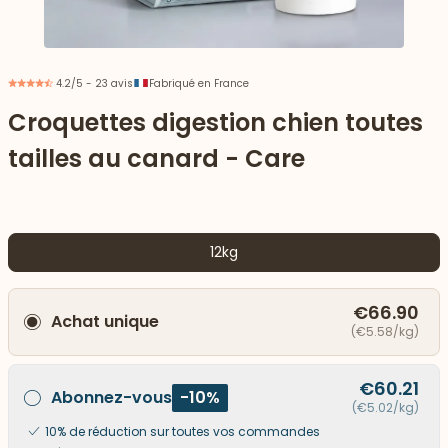
4.2/5 - 23 avis
Fabriqué en France
Croquettes digestion chien toutes
tailles au canard - Care
12kg
€66.90
Achat unique
 vers le bas
(€5.58/kg)
€60.21
Abonnez-vous
-10%
(€5.02/kg)
10% de réduction sur toutes vos commandes