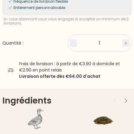
Fréquence de livraison flexible
Entièrement personnalisable
En vous abonnant vous vous engagez à accepter un minimum de 2
livraisons.
1
Quantité :
Moins
Plu
Frais de livraison : à partir de
€3.90
à domicile et
€2.90
en point relais
Livraison offerte dès
€64.00
d'achat
Ingrédients
Précédent
Suiv