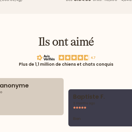
Ils ont aimé
Plus de 1,1 million de chiens et chats conquis
t anonyme
go
Baptiste F.
2 months ago
Bien