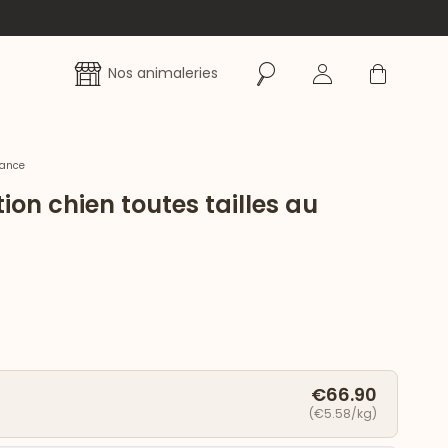
Rechercher
Se connecter
Panier
Nos animaleries
rance
ion chien toutes tailles au
€66.90
(€5.58/kg)