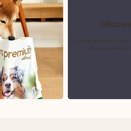
Découvr
Chaque animal est unique 
minutes, trouvez les 