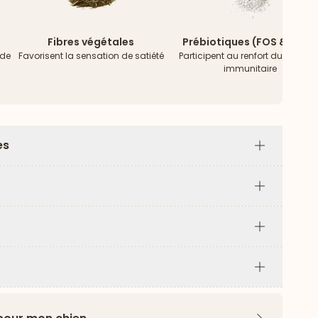
Fibres végétales
Prébiotiques (FOS & MOS)
 de
Favorisent la sensation de satiété
Participent au renfort du systèm
immunitaire
es
Plus
Plus
Plus
Plus