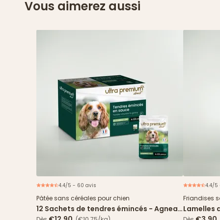
Vous aimerez aussi
4.4/5 - 60 avis
4.4/5 
Nouveau
Pâtée sans céréales pour chien
Friandises 
12 Sachets de tendres émincés - Agneau
Lamelles 
& haricots verts
€12.90
€3.90
Dès
(€10.75/kg)
Dès