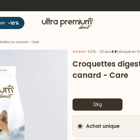
Accueil
ner
-10%
tailles au canard - Care
4.2/5 - 23 avis
Fabriqué en F
Croquettes digest
canard - Care
12kg
Achat unique