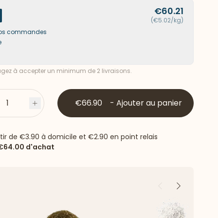
€60.21
(€5.02/kg)
s vos commandes
e
ez à accepter un minimum de 2 livraisons.
1
€66.90
-
Ajouter au panier
s
Plus
rtir de
€3.90
à domicile et
€2.90
en point relais
€64.00
d'achat
Précédent
Suivant