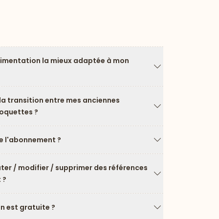
limentation la mieux adaptée à mon
Flèche vers le ba
a transition entre mes anciennes
roquettes ?
Flèche vers le ba
 l'abonnement ?
Flèche vers le ba
uter / modifier / supprimer des références
 ?
Flèche vers le ba
on est gratuite ?
Flèche vers le ba