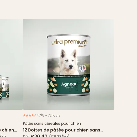
4.7/5 - 721 avis
spéciale
Pâtée sans céréales pour chien
s chien
12 Boîtes de pâtée pour chien sans
s agneau
céréales - Agneau
€30.40
€/kg
Dès
(€6.33/kg)