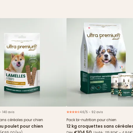
- 140 avis
4.6/5 - 92 avis
Offre 
sans céréales pour chien
Pack bi-nutrition pour chien
au poulet pour chien
12 kg croquettes sans céréale
Digestion Sensible + 24 boîte
€104.50
(€65.00/kg)
Dès
Unité : 115,80€ - 4,84