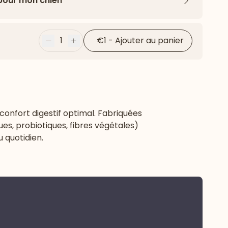
 pour mon chien
Flèche ver
1
€1
-
Ajouter au panier
Moins
Plus
onfort digestif optimal. Fabriquées
ues, probiotiques, fibres végétales)
u quotidien.