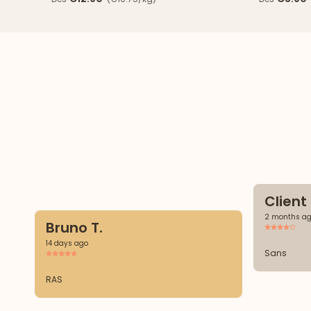
Clien
2 months a
Bruno T.
14 days ago
Sans
RAS