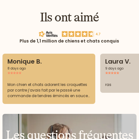
Ils ont aimé
Plus de 1,1 million de chiens et chats conquis
Monique B.
Laura V.
8 days ago
9 days ago
Mon chien et chats adorent les croquettes
ras
par contre j’avais fait par le passé une
commande de tendres émincés en sauce
pour chats viandes et poissons ils ont du
mal à les finir ils lèchent la sauce et
laissent les morceaux ou n’en veulent pas
du tout pourtant ce sont des chats semi -
sauvages pas difficiles
Les questions fréquentes