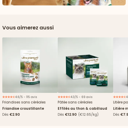
Vous aimerez aussi
4.6/5 - 115 avis
4.3/5 - 69 avis
4
Nouveau
Friandises sans céréales
Pâtée sans céréales
Litière p
Friandise croustillante
Effilés au thon & cabillaud
Litière 
agglomé
Dès
€2.90
Dès
€12.90
(€12.65/kg)
Dès
€7.