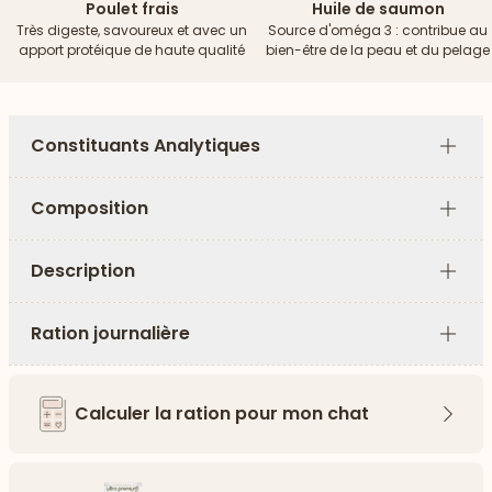
Poulet frais
Huile de saumon
Très digeste, savoureux et avec un
Source d'oméga 3 : contribue au
apport protéique de haute qualité
bien-être de la peau et du pelage
Constituants Analytiques
Plus
Composition
Plus
Description
Plus
Ration journalière
Plus
Calculer la ration pour mon chat
Flèch