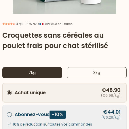
4.7/5 - 375 avis
Fabriqué en France
Croquettes sans céréales au
poulet frais pour chat stérilisé
7kg
3kg
€48.90
Achat unique
 vers le bas
(€6.99/kg)
€44.01
Abonnez-vous
-10%
(€6.29/kg)
10% de réduction sur toutes vos commandes