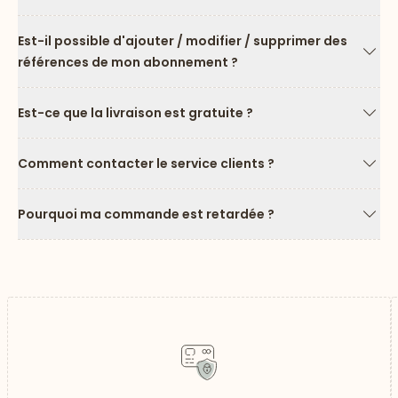
Flèc
Est-il possible d'ajouter / modifier / supprimer des
références de mon abonnement ?
Flèc
Est-ce que la livraison est gratuite ?
Flèc
Comment contacter le service clients ?
Flèc
Pourquoi ma commande est retardée ?
Flèc