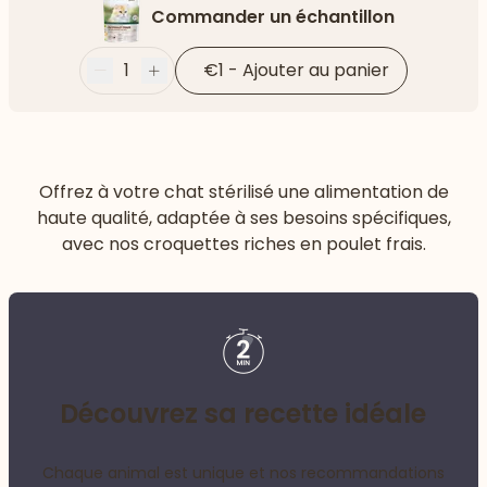
Commander un échantillon
1
€1
-
Ajouter au panier
Moins
Plus
Offrez à votre chat stérilisé une alimentation de
haute qualité, adaptée à ses besoins spécifiques,
avec nos croquettes riches en poulet frais.
Découvrez sa recette idéale
Chaque animal est unique et nos recommandations