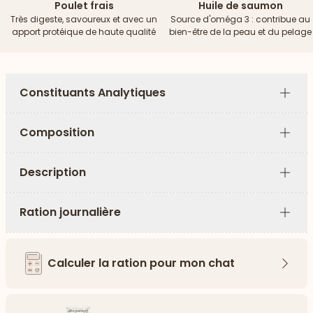
Poulet frais
Huile de saumon
Très digeste, savoureux et avec un
Source d'oméga 3 : contribue au
apport protéique de haute qualité
bien-être de la peau et du pelage
Constituants Analytiques
Plus
Composition
Plus
Description
Plus
Ration journalière
Plus
Calculer la ration pour mon chat
Flèch