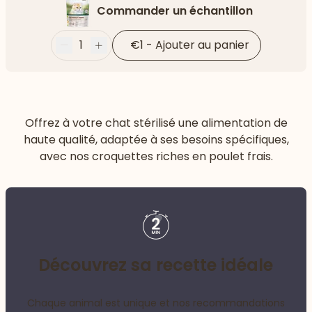
Commander un échantillon
1
€1
-
Ajouter au panier
Moins
Plus
Offrez à votre chat stérilisé une alimentation de
haute qualité, adaptée à ses besoins spécifiques,
avec nos croquettes riches en poulet frais.
Découvrez sa recette idéale
Chaque animal est unique et nos recommandations