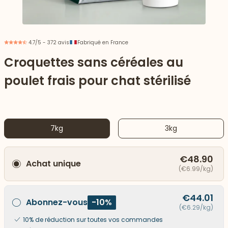
4.7/5 - 372 avis
Fabriqué en France
Croquettes sans céréales au
poulet frais pour chat stérilisé
7kg
3kg
€48.90
Achat unique
 vers le bas
(€6.99/kg)
€44.01
Abonnez-vous
-10%
(€6.29/kg)
10% de réduction sur toutes vos commandes