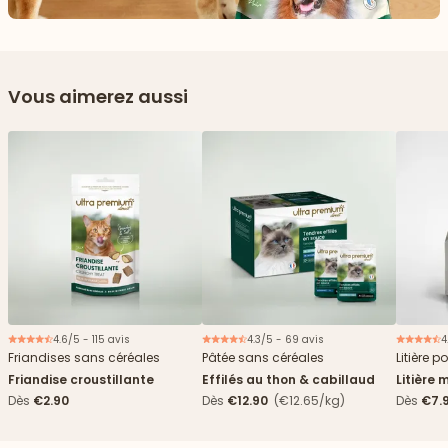
Vous aimerez aussi
4.6/5 - 115 avis
4.3/5 - 69 avis
4
Nouveau
Friandises sans céréales
Pâtée sans céréales
Litière p
Friandise croustillante
Effilés au thon & cabillaud
Litière 
agglomé
Dès
€2.90
Dès
€12.90
(€12.65/kg)
Dès
€7.