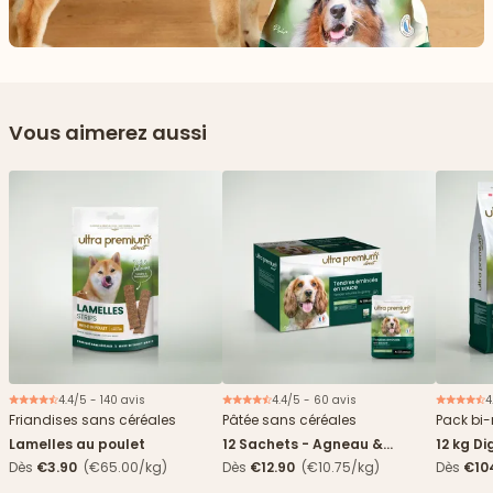
Vous aimerez aussi
4.4/5 - 140 avis
4.4/5 - 60 avis
4
Nouveau
Friandises sans céréales
Pâtée sans céréales
Pack bi-
Lamelles au poulet
12 Sachets - Agneau &
12 kg Di
haricots verts
boîtes
Dès
€3.90
(€65.00/kg)
Dès
€12.90
(€10.75/kg)
Dès
€10
4,84€/k