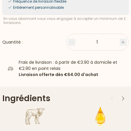
Fréquence de livraison flexible
Entièrement personnalisable
En vous abonnant vous vous engagez à accepter un minimum de 2
livraisons.
1
Quantité :
Moins
Plu
Frais de livraison : à partir de
€3.90
à domicile et
€2.90
en point relais
Livraison offerte dès
€64.00
d'achat
Ingrédients
Précédent
Suiv