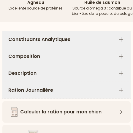
Agneau
Huile de saumon
Excellente source de protéines
Source d'oméga 3 : contribue au
bien-être de la peau et du pelage
Constituants Analytiques
Plus
Composition
Plus
Description
Plus
Ration Journalière
Plus
Calculer la ration pour mon chien
Flèch