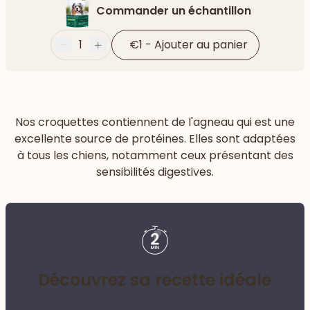
Commander un échantillon
1
€1
-
Ajouter au panier
Moins
Plus
Nos croquettes contiennent de l'agneau qui est une
excellente source de protéines. Elles sont adaptées
à tous les chiens, notamment ceux présentant des
sensibilités digestives.
Découvrez sa recette idéale