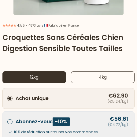
4.7/5 - 4873 avis
Fabriqué en France
Croquettes Sans Céréales Chien
Digestion Sensible Toutes Tailles
12kg
4kg
€62.90
Achat unique
 vers le bas
(€5.24/kg)
€56.61
Abonnez-vous
-10%
(€4.72/kg)
10% de réduction sur toutes vos commandes