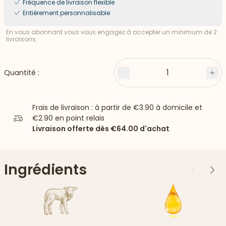
Fréquence de livraison flexible
Entièrement personnalisable
En vous abonnant vous vous engagez à accepter un minimum de 2
livraisons.
1
Quantité :
Moins
Plu
Frais de livraison : à partir de
€3.90
à domicile et
€2.90
en point relais
Livraison offerte dès
€64.00
d'achat
Ingrédients
Précédent
Suiv