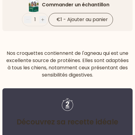
Commander un échantillon
1
€1
-
Ajouter au panier
Moins
Plus
Nos croquettes contiennent de l'agneau qui est une
excellente source de protéines. Elles sont adaptées
à tous les chiens, notamment ceux présentant des
sensibilités digestives.
Découvrez sa recette idéale