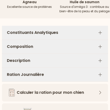
Agneau
Huile de saumon
Excellente source de protéines
Source d'oméga 3 : contribue au
bien-être de la peau et du pelage
Constituants Analytiques
Plus
Composition
Plus
Description
Plus
Ration Journalière
Plus
Calculer la ration pour mon chien
Flèch