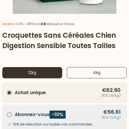
4.7/5 - 4873 avis
Fabriqué en France
Croquettes Sans Céréales Chien
Digestion Sensible Toutes Tailles
12kg
4kg
€62.90
Achat unique
 vers le bas
(€5.24/kg)
€56.61
Abonnez-vous
-10%
(€4.72/kg)
10% de réduction sur toutes vos commandes