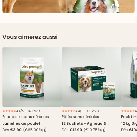
Vous aimerez aussi
4.4/5 - 140 avis
4.4/5 - 60 avis
4
Nouveau
Friandises sans céréales
Pâtée sans céréales
Pack bi-
Lamelles au poulet
12 Sachets - Agneau &
12 kg Di
haricots verts
boîtes
Dès
€3.90
(€65.00/kg)
Dès
€12.90
(€10.75/kg)
Dès
€10
4,84€/k