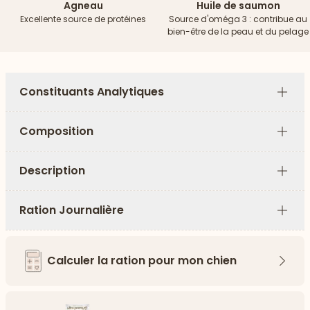
Agneau
Huile de saumon
Excellente source de protéines
Source d'oméga 3 : contribue au
bien-être de la peau et du pelage
Constituants Analytiques
Plus
Composition
Plus
Description
Plus
Ration Journalière
Plus
Calculer la ration pour mon chien
Flèch