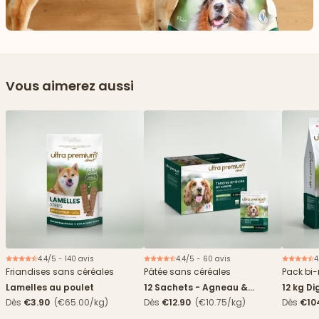
Vous aimerez aussi
4.4/5 - 140 avis
4.4/5 - 60 avis
4
Nouveau
Friandises sans céréales
Pâtée sans céréales
Pack bi-
Lamelles au poulet
12 Sachets - Agneau &
12 kg Di
haricots verts
boîtes
Dès
€3.90
(€65.00/kg)
Dès
€12.90
(€10.75/kg)
Dès
€10
4,84€/k