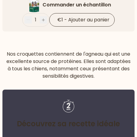
Commander un échantillon
1
€1
-
Ajouter au panier
Moins
Plus
Nos croquettes contiennent de l'agneau qui est une
excellente source de protéines. Elles sont adaptées
à tous les chiens, notamment ceux présentant des
sensibilités digestives.
Découvrez sa recette idéale