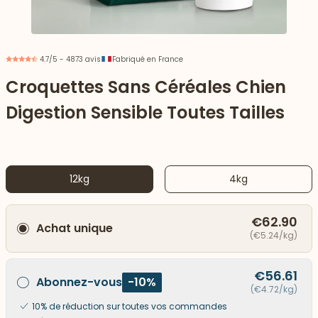
4.7/5 - 4873 avis
Fabriqué en France
Croquettes Sans Céréales Chien
Digestion Sensible Toutes Tailles
12kg
4kg
€62.90
Achat unique
 vers le bas
(€5.24/kg)
€56.61
Abonnez-vous
-10%
(€4.72/kg)
10% de réduction sur toutes vos commandes