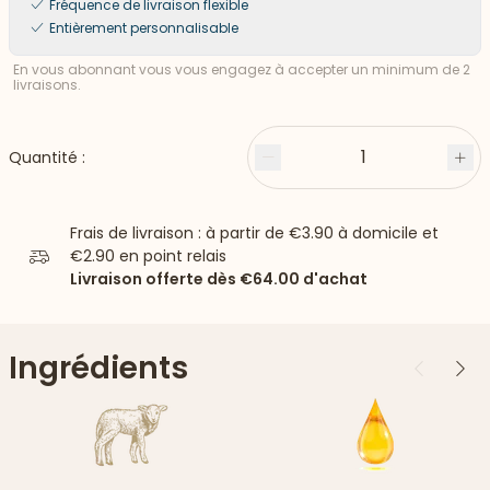
Fréquence de livraison flexible
Entièrement personnalisable
En vous abonnant vous vous engagez à accepter un minimum de 2
livraisons.
1
Quantité :
Moins
Plu
Frais de livraison : à partir de
€3.90
à domicile et
€2.90
en point relais
Livraison offerte dès
€64.00
d'achat
Ingrédients
Précédent
Suiv