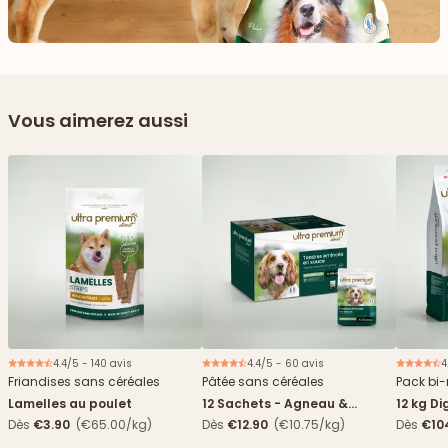
Vous aimerez aussi
4.4/5 - 140 avis
4.4/5 - 60 avis
4
Nouveau
Friandises sans céréales
Pâtée sans céréales
Pack bi-
Lamelles au poulet
12 Sachets - Agneau &
12 kg Di
haricots verts
boîtes
Dès
€3.90
(€65.00/kg)
Dès
€12.90
(€10.75/kg)
Dès
€10
4,84€/k