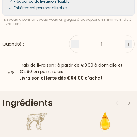
Fréquence de livraison flexible
Entièrement personnalisable
En vous abonnant vous vous engagez à accepter un minimum de 2
livraisons.
1
Quantité :
Moins
Plu
Frais de livraison : à partir de
€3.90
à domicile et
€2.90
en point relais
Livraison offerte dès
€64.00
d'achat
Ingrédients
Précédent
Suiv