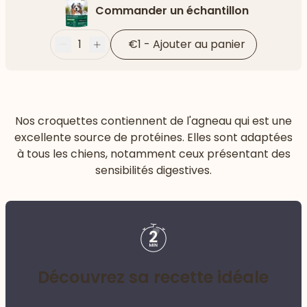
Commander un échantillon
1
€1
-
Ajouter au panier
Moins
Plus
Nos croquettes contiennent de l'agneau qui est une
excellente source de protéines. Elles sont adaptées
à tous les chiens, notamment ceux présentant des
sensibilités digestives.
Découvrez sa recette idéale