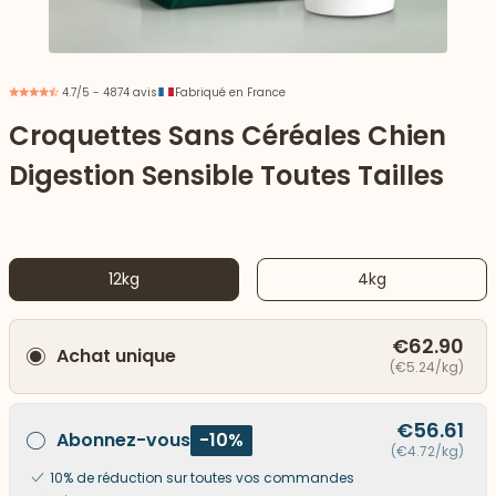
4.7/5 - 4874 avis
Fabriqué en France
Croquettes Sans Céréales Chien
Digestion Sensible Toutes Tailles
12kg
4kg
€62.90
Achat unique
 vers le bas
(€5.24/kg)
€56.61
Abonnez-vous
-10%
(€4.72/kg)
10% de réduction sur toutes vos commandes