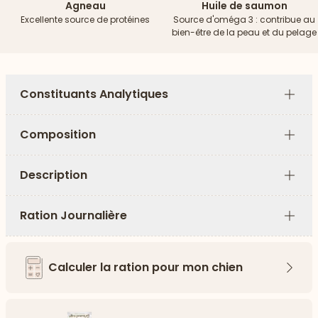
Agneau
Huile de saumon
Excellente source de protéines
Source d'oméga 3 : contribue au
bien-être de la peau et du pelage
Constituants Analytiques
Plus
Composition
Plus
Description
Plus
Ration Journalière
Plus
Calculer la ration pour mon chien
Flèch