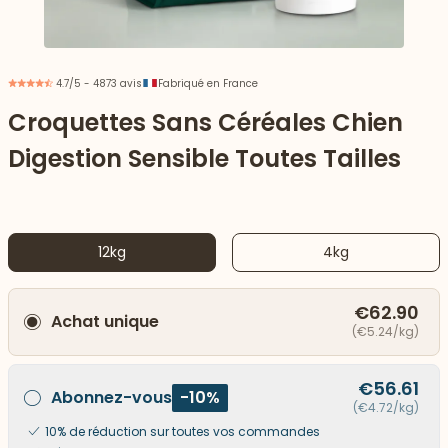
4.7/5 - 4873 avis
Fabriqué en France
Croquettes Sans Céréales Chien
Digestion Sensible Toutes Tailles
12kg
4kg
€62.90
Achat unique
 vers le bas
(€5.24/kg)
€56.61
Abonnez-vous
-10%
(€4.72/kg)
10% de réduction sur toutes vos commandes