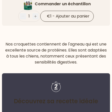
Commander un échantillon
1
€1
-
Ajouter au panier
Moins
Plus
Nos croquettes contiennent de l'agneau qui est une
excellente source de protéines. Elles sont adaptées
à tous les chiens, notamment ceux présentant des
sensibilités digestives.
Découvrez sa recette idéale