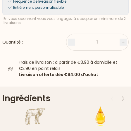
Fréquence de livraison flexible
Entièrement personnalisable
En vous abonnant vous vous engagez à accepter un minimum de 2
livraisons.
1
Quantité :
Moins
Plu
Frais de livraison : à partir de
€3.90
à domicile et
€2.90
en point relais
Livraison offerte dès
€64.00
d'achat
Ingrédients
Précédent
Suiv