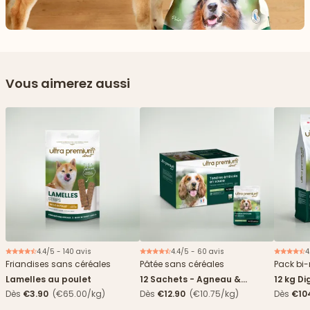
Vous aimerez aussi
4.4/5 - 140 avis
4.4/5 - 60 avis
4
Nouveau
Friandises sans céréales
Pâtée sans céréales
Pack bi-
Lamelles au poulet
12 Sachets - Agneau &
12 kg Di
haricots verts
boîtes
Dès
€3.90
(€65.00/kg)
Dès
€12.90
(€10.75/kg)
Dès
€10
4,84€/k