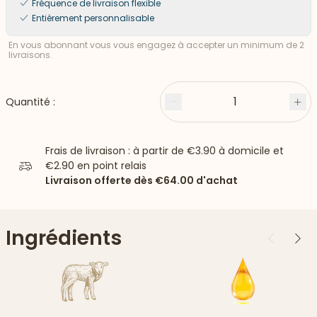
Fréquence de livraison flexible
Entièrement personnalisable
En vous abonnant vous vous engagez à accepter un minimum de 2
livraisons.
1
Quantité :
Moins
Plu
Frais de livraison : à partir de
€3.90
à domicile et
€2.90
en point relais
Livraison offerte dès
€64.00
d'achat
Ingrédients
Précédent
Suiv