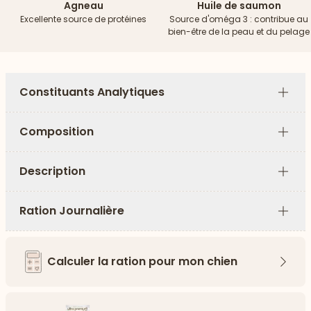
Agneau
Huile de saumon
Excellente source de protéines
Source d'oméga 3 : contribue au
bien-être de la peau et du pelage
Constituants Analytiques
Plus
Composition
Plus
Description
Plus
Ration Journalière
Plus
Calculer la ration pour mon chien
Flèch