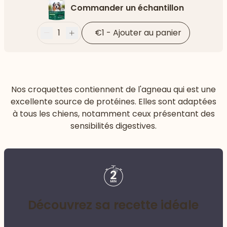
Commander un échantillon
1
€1
-
Ajouter au panier
Moins
Plus
Nos croquettes contiennent de l'agneau qui est une
excellente source de protéines. Elles sont adaptées
à tous les chiens, notamment ceux présentant des
sensibilités digestives.
Découvrez sa recette idéale