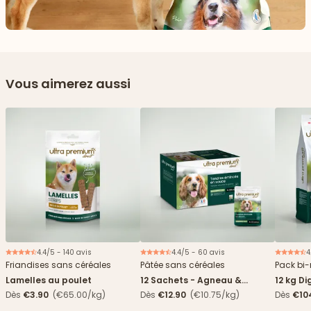
Vous aimerez aussi
4.4/5 - 140 avis
4.4/5 - 60 avis
4
Nouveau
Friandises sans céréales
Pâtée sans céréales
Pack bi-
Lamelles au poulet
12 Sachets - Agneau &
12 kg Di
haricots verts
boîtes
Dès
€3.90
(€65.00/kg)
Dès
€12.90
(€10.75/kg)
Dès
€10
4,84€/k