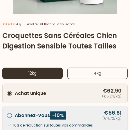
4.7/5 - 4873 avis
Fabriqué en France
Croquettes Sans Céréales Chien
Digestion Sensible Toutes Tailles
12kg
4kg
€62.90
Achat unique
 vers le bas
(€5.24/kg)
€56.61
Abonnez-vous
-10%
(€4.72/kg)
10% de réduction sur toutes vos commandes