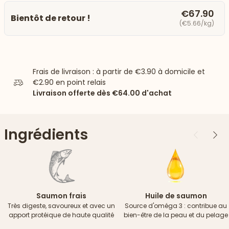
€67.90
Bientôt de retour !
(€5.66/kg)
Frais de livraison : à partir de
€3.90
à domicile et
€2.90
en point relais
Livraison offerte dès
€64.00
d'achat
Ingrédients
Précédent
Suiv
Saumon frais
Huile de saumon
Très digeste, savoureux et avec un
Source d'oméga 3 : contribue au
apport protéique de haute qualité
bien-être de la peau et du pelage