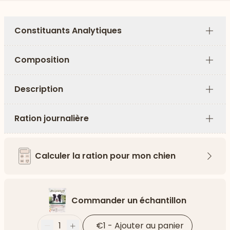
Constituants Analytiques
Plus
Composition
Plus
Description
Plus
Ration journalière
Plus
Calculer la ration pour mon chien
Flèch
Commander un échantillon
1
€1
-
Ajouter au panier