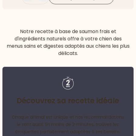
Moins
Plus
Notre recette à base de saumon frais et
d'ingrédients naturels offre à votre chien des
menus sains et digestes adaptés aux chiens les plus
délicats.
Découvrez sa recette idéale
Chaque animal est unique et nos recommandations
le sont aussi. En moins de 2 minutes, trouvez les
croquettes parfaitement adaptées à ses besoins.