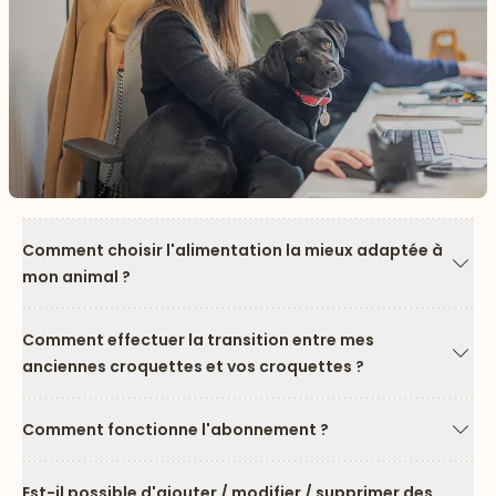
Comment choisir l'alimentation la mieux adaptée à
mon animal ?
Flèc
Comment effectuer la transition entre mes
anciennes croquettes et vos croquettes ?
Flèc
Comment fonctionne l'abonnement ?
Flèc
Est-il possible d'ajouter / modifier / supprimer des