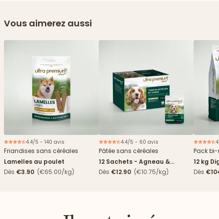
Vous aimerez aussi
4.4/5 - 140 avis
4.4/5 - 60 avis
4
Nouveau
Friandises sans céréales
Pâtée sans céréales
Pack bi-
Lamelles au poulet
12 Sachets - Agneau &
12 kg Di
haricots verts
boîtes
Dès
€3.90
(€65.00/kg)
Dès
€12.90
(€10.75/kg)
Dès
€10
4,84€/k