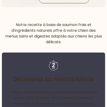
Moins
Plus
Notre recette à base de saumon frais et
d'ingrédients naturels offre à votre chien des
menus sains et digestes adaptés aux chiens les plus
délicats.
Découvrez sa recette idéale
Chaque animal est unique et nos recommandations
le sont aussi. En moins de 2 minutes, trouvez les
croquettes parfaitement adaptées à ses besoins.