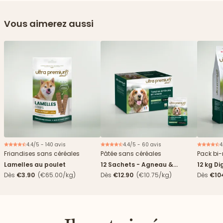
Vous aimerez aussi
4.4/5 - 140 avis
4.4/5 - 60 avis
4
Nouveau
Friandises sans céréales
Pâtée sans céréales
Pack bi-
Lamelles au poulet
12 Sachets - Agneau &
12 kg Di
haricots verts
boîtes
Dès
€3.90
(€65.00/kg)
Dès
€12.90
(€10.75/kg)
Dès
€10
4,84€/k