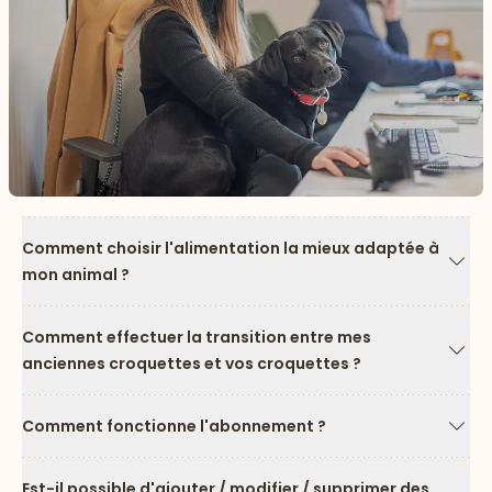
Comment choisir l'alimentation la mieux adaptée à
mon animal ?
Flèc
Comment effectuer la transition entre mes
anciennes croquettes et vos croquettes ?
Flèc
Comment fonctionne l'abonnement ?
Flèc
Est-il possible d'ajouter / modifier / supprimer des