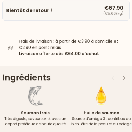
€67.90
Bientôt de retour !
(€5.66/kg)
Frais de livraison : à partir de
€3.90
à domicile et
€2.90
en point relais
Livraison offerte dès
€64.00
d'achat
Ingrédients
Précédent
Suiv
Saumon frais
Huile de saumon
Très digeste, savoureux et avec un
Source d'oméga 3 : contribue au
apport protéique de haute qualité
bien-être de la peau et du pelage