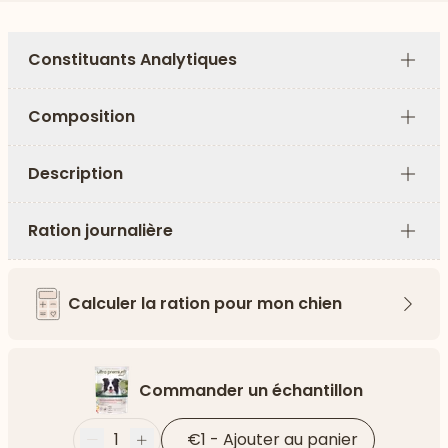
Constituants Analytiques
Plus
Composition
Plus
Description
Plus
Ration journalière
Plus
Calculer la ration pour mon chien
Flèch
Commander un échantillon
1
€1
-
Ajouter au panier