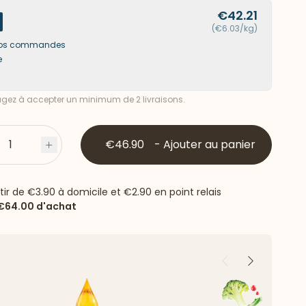
€42.21
(€6.03/kg)
s vos commandes
e
ez à accepter un minimum de 2 livraisons.
1
€46.90
-
Ajouter au panier
s
Plus
rtir de
€3.90
à domicile et
€2.90
en point relais
€64.00
d'achat
Précédent
Suivant