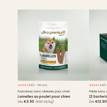
4.4/5 - 140 avis
4.4/5
Friandises sans céréales pour chien
Pâtée sans 
Lamelles au poulet pour chien
12 Sachet
& haricots
€3.90
€12.90
Dès
(€65.00/kg)
Dès