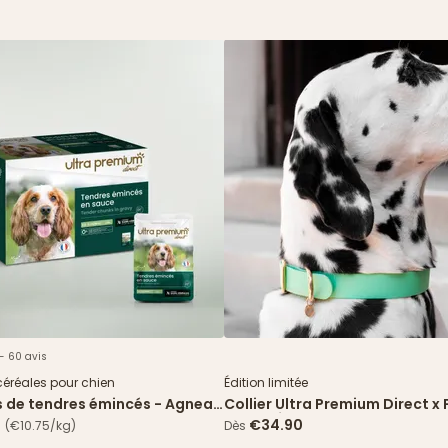
 - 60 avis
Nouveau
céréales pour chien
Édition limitée
s de tendres émincés - Agneau
Collier Ultra Premium Direct x 
 verts
Paris - Édition limitée
€34.90
(€10.75/kg)
Dès