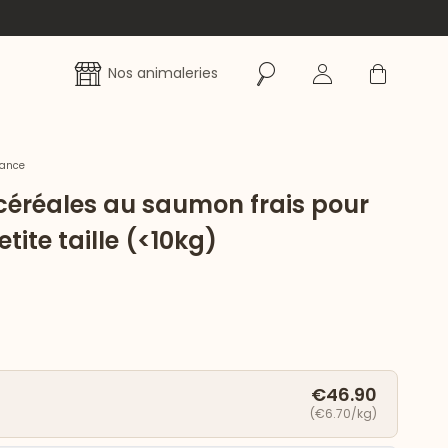
Rechercher
Se connecter
Panier
Nos animaleries
rance
céréales au saumon frais pour
tite taille (<10kg)
€46.90
(€6.70/kg)