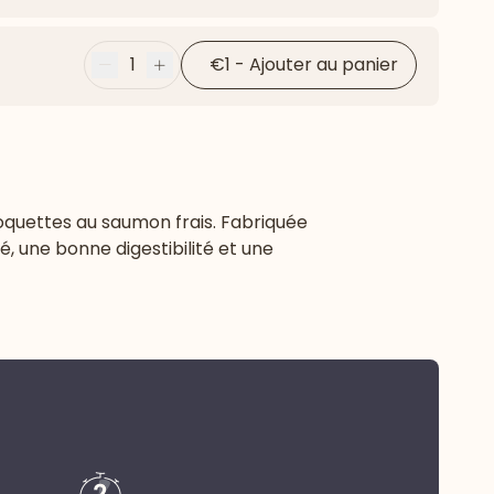
Flèche ver
1
€1
-
Ajouter au panier
Moins
Plus
roquettes au saumon frais. Fabriquée
, une bonne digestibilité et une