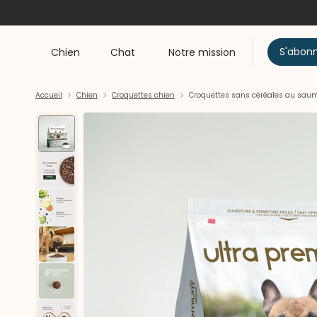
S'abon
Chien
Chat
Notre mission
Accueil
Chien
Croquettes chien
Croquettes sans céréales au saumon