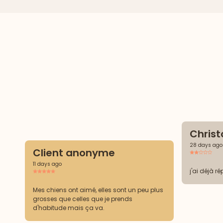
Christ
28 days ago
Client anonyme
11 days ago
j'ai déjà r
Mes chiens ont aimé, elles sont un peu plus
grosses que celles que je prends
d'habitude mais ça va.