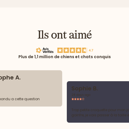
Ils ont aimé
Plus de 1,1 million de chiens et chats conquis
ophe A.
Sophie B.
28 days ago
épondu a cette question
Trop petite croquette pour mon ja
goinfre, je vais passer à la taille