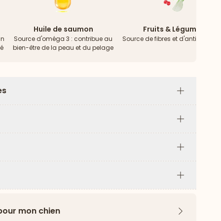
Huile de saumon
Fruits & Légumes
un
Source d'oméga 3 : contribue au
Source de fibres et d'antioxydan
té
bien-être de la peau et du pelage
es
Plus
Plus
Plus
Plus
 pour mon chien