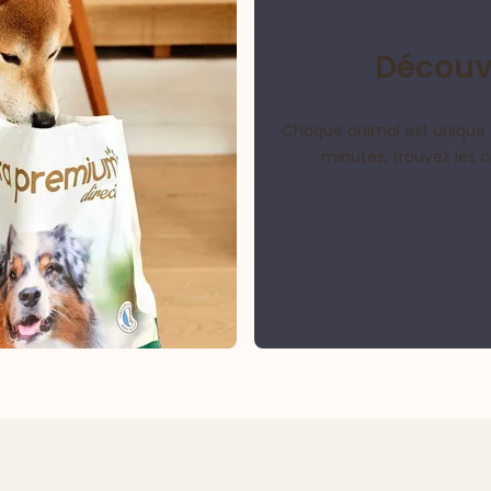
Découvr
Chaque animal est unique 
minutes, trouvez les 