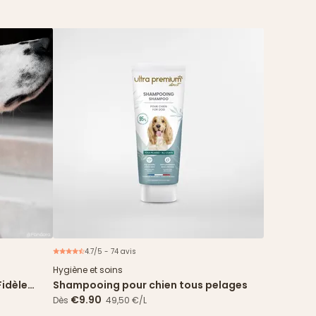
4.7/5 - 74 avis
Hygiène et soins
Fidèle
Shampooing pour chien tous pelages
€9.90
Dès
49,50 €/L