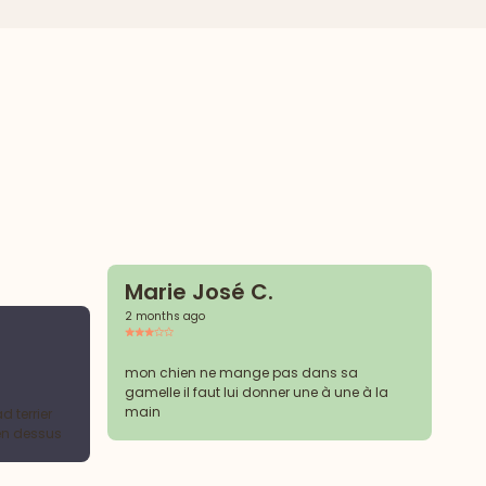
Marie José C.
2 months ago
S
2 
mon chien ne mange pas dans sa
gamelle il faut lui donner une à une à la
main
d terrier
RA
 en dessus