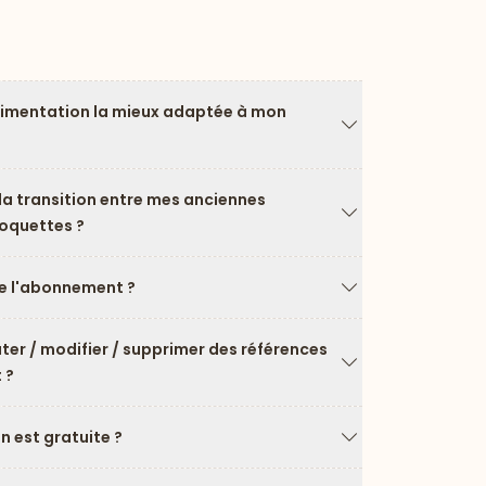
limentation la mieux adaptée à mon
Flèche vers le ba
a transition entre mes anciennes
roquettes ?
Flèche vers le ba
 l'abonnement ?
Flèche vers le ba
uter / modifier / supprimer des références
 ?
Flèche vers le ba
on est gratuite ?
Flèche vers le ba