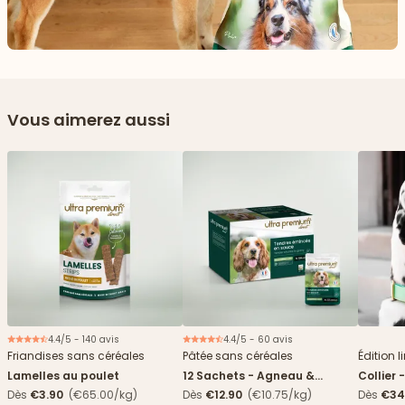
Vous aimerez aussi
4.4/5 - 140 avis
4.4/5 - 60 avis
Nouveau
Friandises sans céréales
Pâtée sans céréales
Édition l
Lamelles au poulet
12 Sachets - Agneau &
Collier 
haricots verts
Dès
€3.90
(€65.00/kg)
Dès
€12.90
(€10.75/kg)
Dès
€34