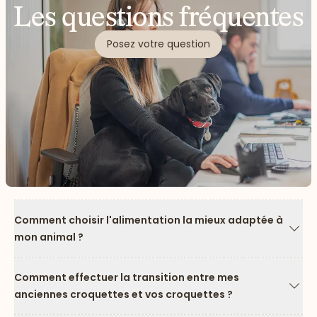
Les questions fréquentes
Posez votre question
Comment choisir l'alimentation la mieux adaptée à
mon animal ?
Flèc
Comment effectuer la transition entre mes
anciennes croquettes et vos croquettes ?
Flèc