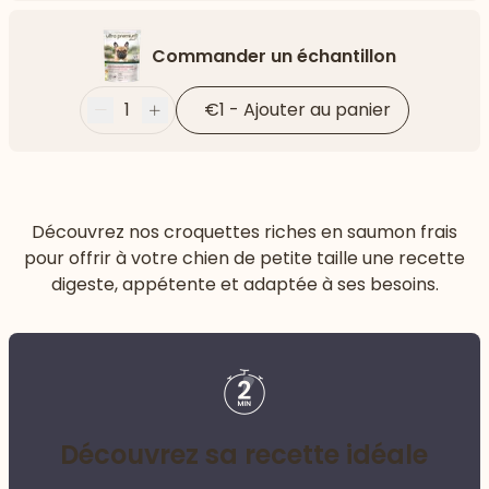
Commander un échantillon
1
€1
-
Ajouter au panier
Moins
Plus
Découvrez nos croquettes riches en saumon frais
pour offrir à votre chien de petite taille une recette
digeste, appétente et adaptée à ses besoins.
Découvrez sa recette idéale