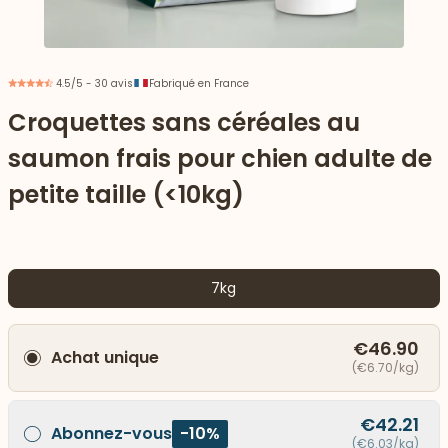
4.5/5 - 30 avis
Fabriqué en France
Croquettes sans céréales au
saumon frais pour chien adulte de
petite taille (<10kg)
7kg
 vers le bas
€46.90
Achat unique
(€6.70/kg)
€42.21
Abonnez-vous
-10%
(€6.03/kg)