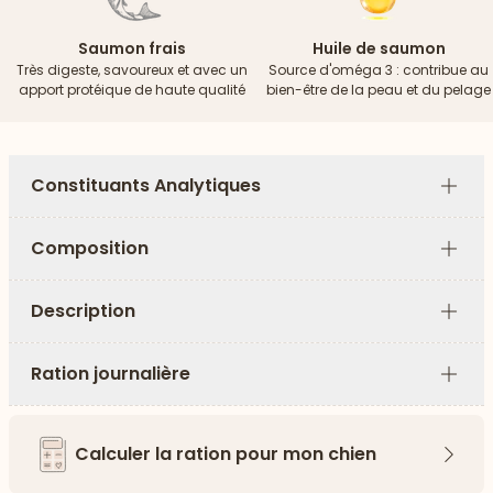
Saumon frais
Huile de saumon
Très digeste, savoureux et avec un
Source d'oméga 3 : contribue au
apport protéique de haute qualité
bien-être de la peau et du pelage
Constituants Analytiques
Plus
Composition
Plus
Description
Plus
Ration journalière
Plus
Calculer la ration pour mon chien
Flèch