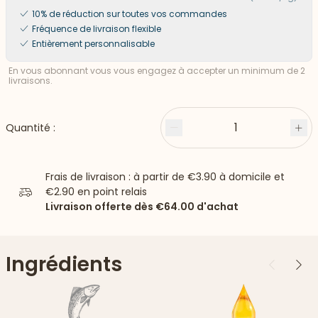
10% de réduction sur toutes vos commandes
Fréquence de livraison flexible
Entièrement personnalisable
En vous abonnant vous vous engagez à accepter un minimum de 2
livraisons.
1
Quantité :
Moins
Plu
Frais de livraison : à partir de
€3.90
à domicile et
€2.90
en point relais
Livraison offerte dès
€64.00
d'achat
Ingrédients
Précédent
Suiv