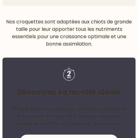
Flèch
Nos croquettes sont adaptées aux chiots de grande
taille pour leur apporter tous les nutriments
essentiels pour une croissance optimale et une
bonne assimilation.
Découvrez sa recette idéale
Chaque animal est unique et nos recommandations
le sont aussi. En moins de 2 minutes, trouvez les
croquettes parfaitement adaptées à ses besoins.