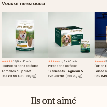
Vous aimerez aussi
4.4/5 - 140 avis
4.4/5 - 60 avis
5
Nouveau
Friandises sans céréales
Pâtée sans céréales
Édition l
Lamelles au poulet
12 Sachets - Agneau &
Laisse m
haricots verts
Dès
€3.90
(€65.00/kg)
Dès
€12.90
(€10.75/kg)
Dès
€49
Ils ont aimé