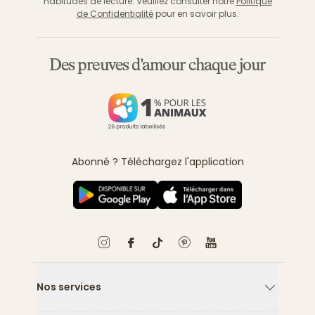
habitudes de lecture. Veuillez consulter notre
Politique
de Confidentialité
pour en savoir plus.
Des preuves d'amour chaque jour
Abonné ? Téléchargez l'application
Nos services
Flèche ver