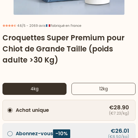
4.6/5 - 2069 avis
Fabriqué en France
Croquettes Super Premium pour
Chiot de Grande Taille (poids
adulte >30 Kg)
4kg
12kg
 vers le bas
€28.90
Achat unique
(€7.23/kg)
€26.01
Abonnez-vous
-10%
(€6.50/kg)