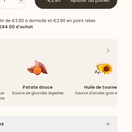
1
€2.90
-
Ajouter au panier
s
Plus
rtir de
€3.90
à domicile et
€2.90
en point relais
€64.00
d'achat
Précédent
Suivant
Patate douce
Huile de tournesol
bue
Source de glucides digestes
Source d'acides gras essentiel
ire
es
Plus