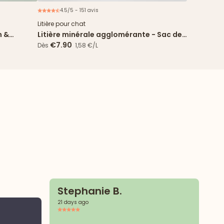
4.5/5 - 151 avis
ouveau
Litière pour chat
n &
Litière minérale agglomérante - Sac de
5L
€7.90
Dès
1,58 €/L
Stephanie B.
21 days ago
D
2 