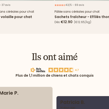
- 37 avis
4.3/5 - 69 avis
N
sans céréales pour chat
Pâtée sans céréales pour chat
a volaille pour chat
Sachets fraîcheur - Effilés tho
cabillaud en sauce
€12.90
Dès
(€12.65/kg)
Ils ont aimé
Plus de 1,1 million de chiens et chats conquis
arie P.
Patricia B.
14 days ago