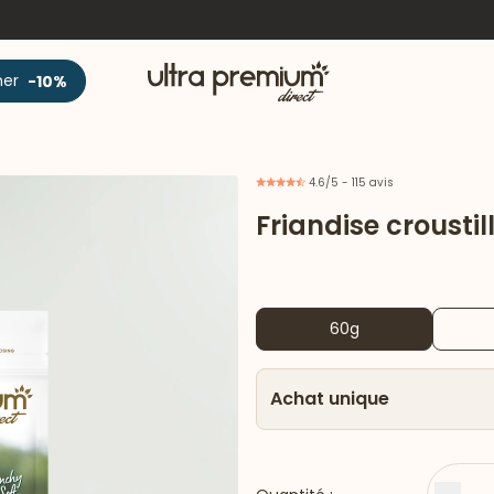
Accueil
ner
-10%
4.6/5 - 115 avis
Friandise crousti
60g
Achat unique