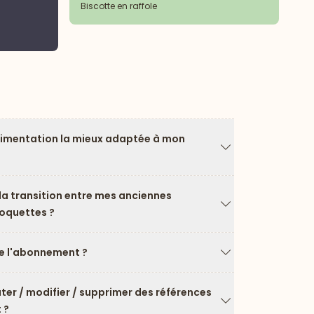
Biscotte en raffole
Bi
limentation la mieux adaptée à mon
Flèche vers le ba
a transition entre mes anciennes
roquettes ?
Flèche vers le ba
 l'abonnement ?
Flèche vers le ba
uter / modifier / supprimer des références
 ?