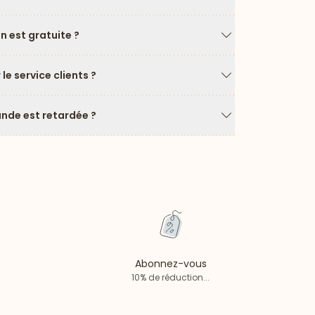
Flèche vers le ba
on est gratuite ?
Flèche vers le ba
e service clients ?
Flèche vers le ba
de est retardée ?
Flèche vers le ba
Abonnez-vous
10% de réduction...