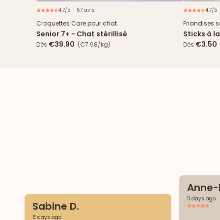
4.7/5 - 57 avis
4.7/5 
Nouveau
2€ offerts
Croquettes Care pour chat
Friandises 
Senior 7+ - Chat stérillisé
Sticks à l
€39.90
€3.50
Dès
(€7.98/kg)
Dès
Anne-M
11 days ago
Sabine D.
8 days ago