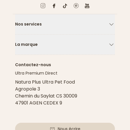
Nos services
Flèche ver
La marque
Flèche ver
Contactez-nous
Ultra Premium Direct
Natura Plus Ultra Pet Food
Agropole 3
Chemin du Saylat CS 30009
47901 AGEN CEDEX 9
Nous écrire