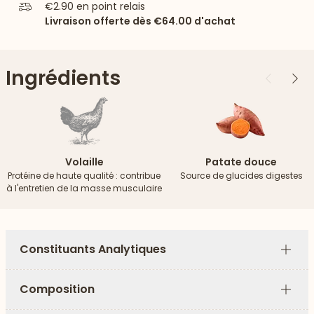
€2.90
en point relais
Livraison offerte dès
€64.00
d'achat
Ingrédients
Précédent
Suiv
Volaille
Patate douce
Protéine de haute qualité : contribue
Source de glucides digestes
à l'entretien de la masse musculaire
Constituants Analytiques
Plus
Composition
Plus