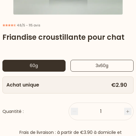
4.6/5 - 115 avis
Friandise croustillante pour chat
60g
3x60g
€2.90
Achat unique
 vers le bas
1
Quantité :
Moins
Plu
Frais de livraison : à partir de
€3.90
à domicile et