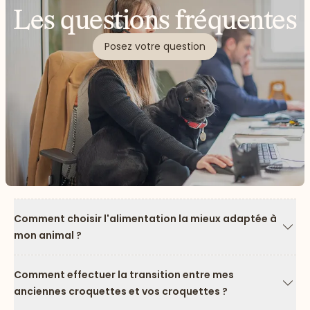
Les questions fréquentes
Posez votre question
Comment choisir l'alimentation la mieux adaptée à
mon animal ?
Flèc
Comment effectuer la transition entre mes
anciennes croquettes et vos croquettes ?
Flèc