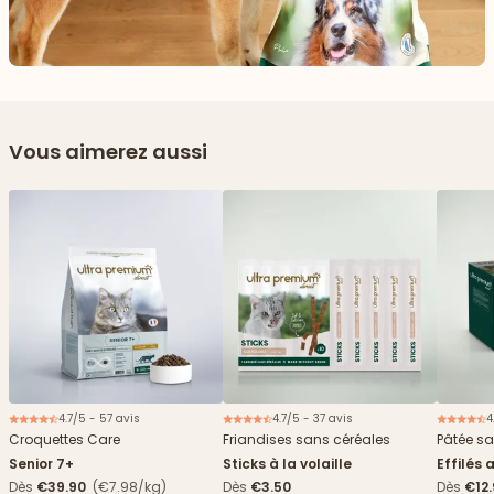
Vous aimerez aussi
4.7/5 - 57 avis
4.7/5 - 37 avis
4
Nouveau
2€ offerts
Croquettes Care
Friandises sans céréales
Pâtée sa
Senior 7+
Sticks à la volaille
Effilés 
Dès
€39.90
(€7.98/kg)
Dès
€3.50
Dès
€12