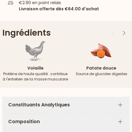
€2.90
en point relais
Livraison offerte dès
€64.00
d'achat
Ingrédients
Précédent
Suiv
Volaille
Patate douce
Protéine de haute qualité : contribue
Source de glucides digestes
à l'entretien de la masse musculaire
Constituants Analytiques
Plus
Composition
Plus