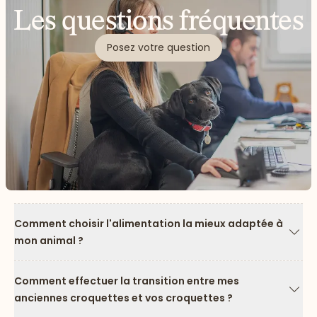
Les questions fréquentes
Posez votre question
Comment choisir l'alimentation la mieux adaptée à
mon animal ?
Flèc
Comment effectuer la transition entre mes
anciennes croquettes et vos croquettes ?
Flèc