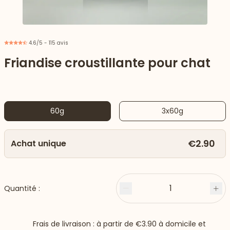
4.6/5 - 115 avis
Friandise croustillante pour chat
60g
3x60g
€2.90
Achat unique
 vers le bas
1
Quantité :
Moins
Plu
Frais de livraison : à partir de
€3.90
à domicile et