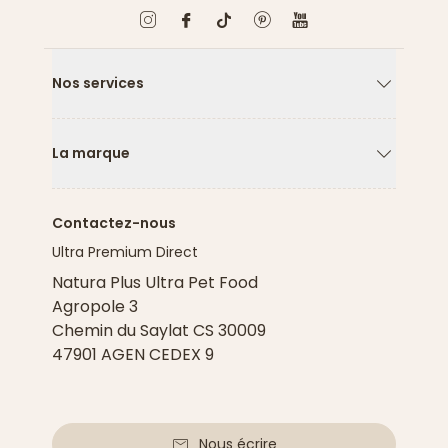
Nos services
Flèche ver
La marque
Flèche ver
Contactez-nous
Ultra Premium Direct
Natura Plus Ultra Pet Food
Agropole 3
Chemin du Saylat CS 30009
47901 AGEN CEDEX 9
Nous écrire