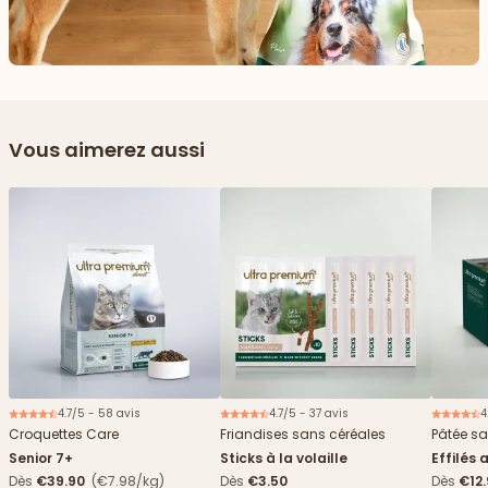
Vous aimerez aussi
4.7/5 - 58 avis
4.7/5 - 37 avis
4
Nouveau
2€ offerts
Croquettes Care
Friandises sans céréales
Pâtée sa
Senior 7+
Sticks à la volaille
Effilés 
Dès
€39.90
(€7.98/kg)
Dès
€3.50
Dès
€12