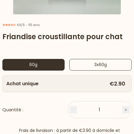
4.6/5 - 115 avis
Friandise croustillante pour chat
60g
3x60g
€2.90
Achat unique
 vers le bas
1
Quantité :
Moins
Plu
Frais de livraison : à partir de
€3.90
à domicile et