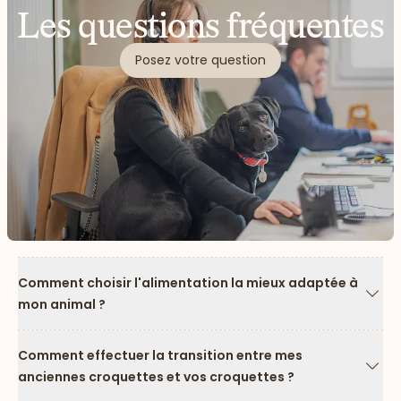
Les questions fréquentes
Posez votre question
Comment choisir l'alimentation la mieux adaptée à
mon animal ?
Flèc
Comment effectuer la transition entre mes
anciennes croquettes et vos croquettes ?
Flèc