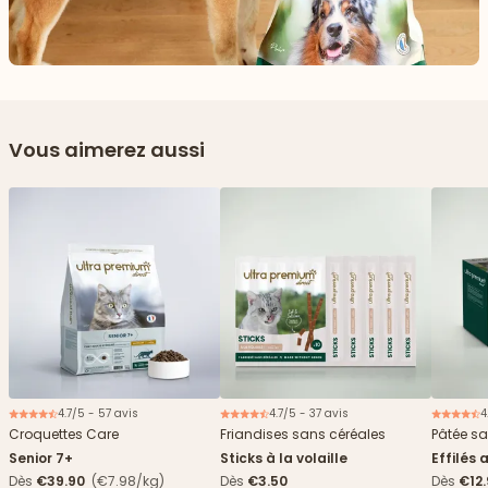
Vous aimerez aussi
4.7/5 - 57 avis
4.7/5 - 37 avis
4
Nouveau
2€ offerts
Croquettes Care
Friandises sans céréales
Pâtée sa
Senior 7+
Sticks à la volaille
Effilés 
Dès
€39.90
(€7.98/kg)
Dès
€3.50
Dès
€12