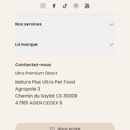
Nos services
Flèche ver
La marque
Flèche ver
Contactez-nous
Ultra Premium Direct
Natura Plus Ultra Pet Food
Agropole 3
Chemin du Saylat CS 30009
47901 AGEN CEDEX 9
Nous écrire