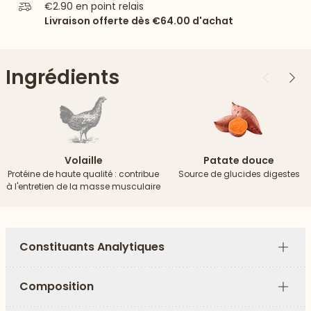
€2.90
en point relais
Livraison offerte dès
€64.00
d'achat
Ingrédients
Précédent
Suiv
Volaille
Patate douce
Protéine de haute qualité : contribue
Source de glucides digestes
à l'entretien de la masse musculaire
Constituants Analytiques
Plus
Composition
Plus