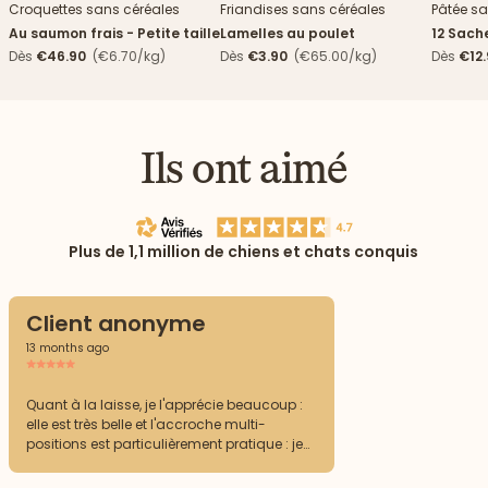
Croquettes sans céréales
Friandises sans céréales
Pâtée sa
Au saumon frais - Petite taille
Lamelles au poulet
12 Sach
haricots
Dès
€46.90
(€6.70/kg)
Dès
€3.90
(€65.00/kg)
Dès
€12
Ils ont aimé
Plus de 1,1 million de chiens et chats conquis
Client anonyme
13 months ago
Quant à la laisse, je l'apprécie beaucoup :
elle est très belle et l'accroche multi-
positions est particulièrement pratique : je
l'accroche parfois même en double pour la
raccourcir parce que j'ai un chien très