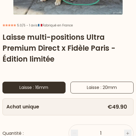
5.0/5 - 1 avis
Fabriqué en France
Laisse multi-positions Ultra
Premium Direct x Fidèle Paris -
Édition limitée
Laisse : 16mm
Laisse : 20mm
 vers le bas
€49.90
Achat unique
1
Quantité :
Moins
Plu