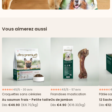
Vous aimerez aussi
4.5/5 - 30 avis
4.5/5 - 57 avis
4
Croquettes sans céréales
Friandises mastication
Pâtée sa
Au saumon frais - Petite taille
Os de jambon
12 Sach
haricots
Dès
€46.90
(€6.70/kg)
Dès
€4.90
(€16.33/kg)
Dès
€12