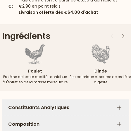
Frais de livraison : à partir de
€3.90
à domicile et
€2.90
en point relais
Livraison offerte dès
€64.00
d'achat
Ingrédients
Précédent
Suiv
Poulet
Dinde
Protéine de haute qualité : contribue
Peu calorique et source de protéin
à l'entretien de la masse musculaire
digeste
Constituants Analytiques
Plus
Composition
Plus