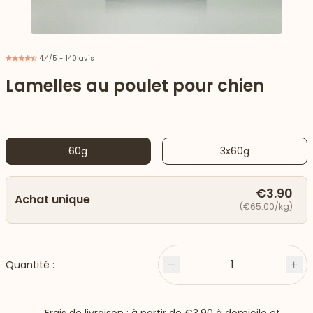
4.4/5 - 140 avis
Lamelles au poulet pour chien
60g
3x60g
€3.90
Achat unique
(€65.00/kg)
 vers le bas
1
Quantité :
Moins
Plu