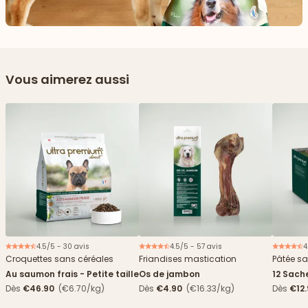
Vous aimerez aussi
4.5/5 - 30 avis
4.5/5 - 57 avis
4
Croquettes sans céréales
Friandises mastication
Pâtée sa
Au saumon frais - Petite taille
Os de jambon
12 Sach
haricots
Dès
€46.90
(€6.70/kg)
Dès
€4.90
(€16.33/kg)
Dès
€12