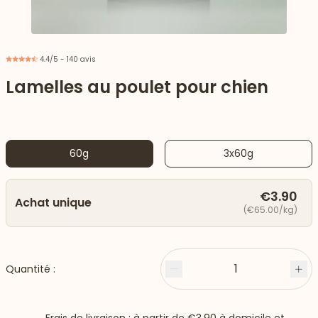
4.4/5 - 140 avis
Lamelles au poulet pour chien
60g
3x60g
€3.90
Achat unique
(€65.00/kg)
 vers le bas
1
Quantité :
Moins
Plu