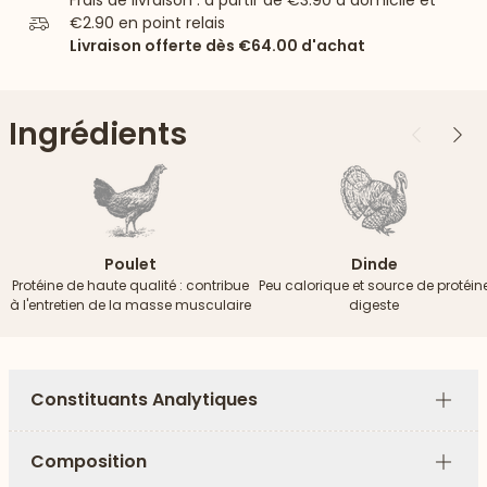
Frais de livraison : à partir de
€3.90
à domicile et
€2.90
en point relais
Livraison offerte dès
€64.00
d'achat
Ingrédients
Précédent
Suiv
Poulet
Dinde
Protéine de haute qualité : contribue
Peu calorique et source de protéin
à l'entretien de la masse musculaire
digeste
Constituants Analytiques
Plus
Composition
Plus