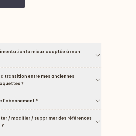
Pr
limentation la mieux adaptée à mon
Flèche vers le ba
a transition entre mes anciennes
roquettes ?
Flèche vers le ba
 l'abonnement ?
Flèche vers le ba
uter / modifier / supprimer des références
 ?
Flèche vers le ba