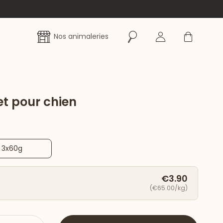
Rechercher
Se connecter
Panier
Nos animaleries
et pour chien
3x60g
€3.90
(€65.00/kg)