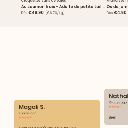
Croquettes sans céréales
Friandises 
Au saumon frais - Adulte de petite taille
Os de ja
(<10kg)
€46.90
€4.90
Dès
(€6.70/kg)
Dès
Nathal
16 days ago
Magali S.
13 days ago
Bien