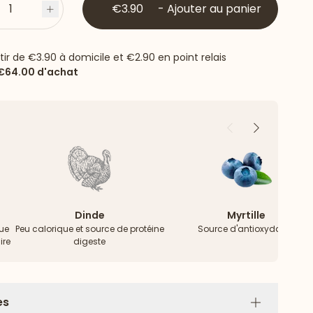
1
€3.90
-
Ajouter au panier
s
Plus
rtir de
€3.90
à domicile et
€2.90
en point relais
€64.00
d'achat
Précédent
Suivant
Dinde
Myrtille
bue
Peu calorique et source de protéine
Source d'antioxydants
ire
digeste
es