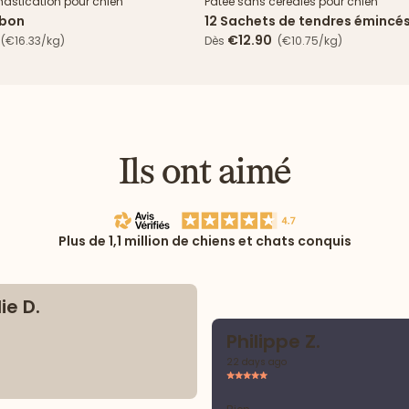
mastication pour chien
Pâtée sans céréales pour chien
mbon
12 Sachets de tendres émincé
& haricots verts
€12.90
(€16.33/kg)
Dès
(€10.75/kg)
Ils ont aimé
Plus de 1,1 million de chiens et chats conquis
ie D.
Philippe Z.
22 days ago