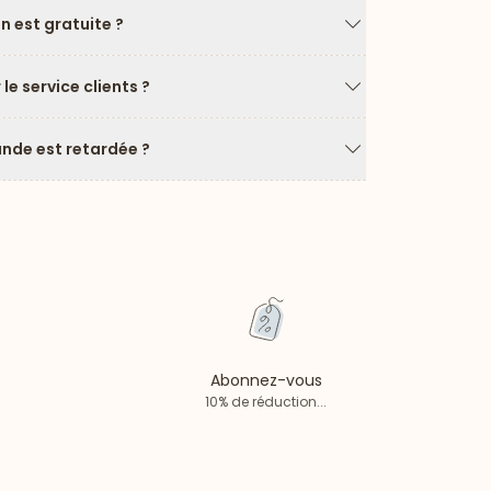
on est gratuite ?
Flèche vers le ba
e service clients ?
Flèche vers le ba
de est retardée ?
Flèche vers le ba
Abonnez-vous
10% de réduction...